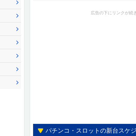
広告の下にリンクが続
パチンコ・スロットの新台スケ