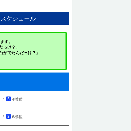
台スケジュール
います。
何だっけ？
」
新台がでたんだっけ？
」
種
/
4機種
種
/
6機種