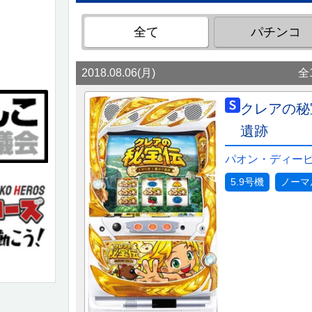
全て
パチンコ
2018.08.06(月)
全
クレアの秘
遺跡
パオン・ディー
5.9号機
ノーマ