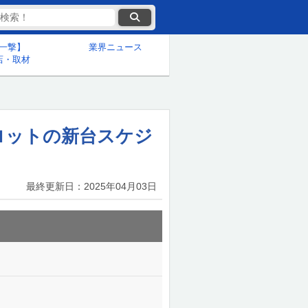
一撃】
業界ニュース
店・取材
スロットの新台スケジ
最終更新日：
2025年04月03日