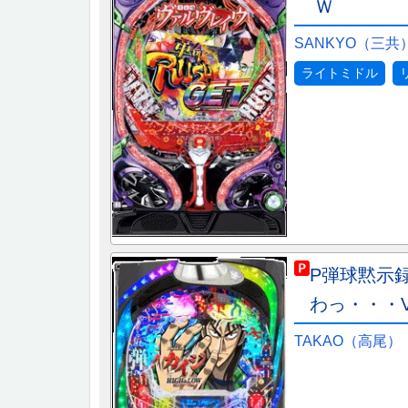
Ｗ
SANKYO（三共
ライトミドル
P弾球黙示録
わっ・・・Ve
TAKAO（高尾）