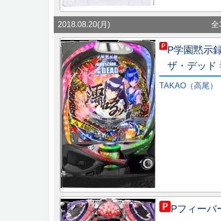
2018.08.20(月)
全
P学園黙示
ザ・デッド 毒
TAKAO（高尾）
Pフィーバ