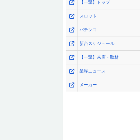
【一撃】トップ
スロット
パチンコ
新台スケジュール
【一撃】来店・取材
業界ニュース
メーカー