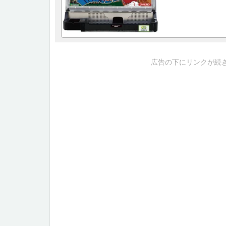
広告の下にリンクが続