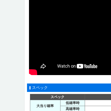
スペック
スペック
低確率時
大当り確率
高確率時