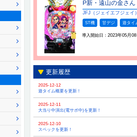
P新・遠山の金さん 77
JFJ（ジェイエフジェイ
ST機
甘デジ
遊タイ
2023年05月0
導入開始日：
更新履歴
2025-12-12
遊タイム概要を更新！
2025-12-11
大当り中演出(電サポ中)を更新！
2025-12-10
スペックを更新！