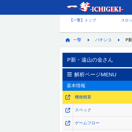
【一撃】トップ
スロ
一撃
パチンコ
P
P新・遠山の金さん
解析ページMENU
基本情報
機種概要
スペック
ゲームフロー