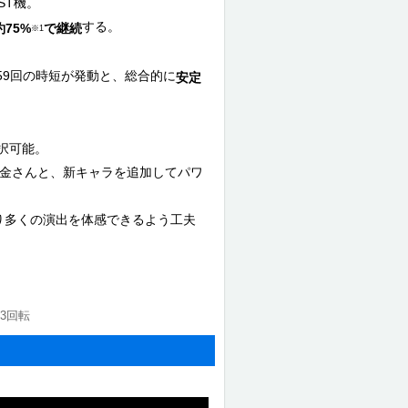
ST機。
する。
約75%
で継続
※1
59回の時短が発動と、総合的に
安定
択可能。
の金さんと、新キャラを追加してパワ
り多くの演出を体感できるよう工夫
3回転