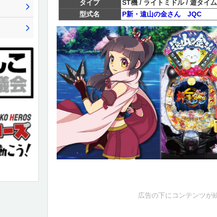
タイプ
ST機 / ライトミドル / 遊タイム
型式名
P新・遠山の金さん JQC
広告の下にコンテンツが