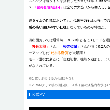
スペックは遊タイムを搭載した大当り確率1/199.8の
ST
は全ての大当りから突入し、
「超桜吹雪RUSH」
遊タイムの性能においても、低確率399回
消化で7
※2
感の高い遊びやすい仕様
となっているのが特徴だ。
演出面おいては通常時、RUSH中ともに3モードを選
「杉良太郎」
さん、
「松方弘樹」
さんが演じる2人
ーアップした“
だぶる密偵
”が大活躍！
モード選択に新たに「自動切替」機能を追加し、よ
がなされている。
※1 電サポ抜け後の4回転を含む
※2 RAMクリア後の回転数。ST終了後の液晶内表示は47
公式PV