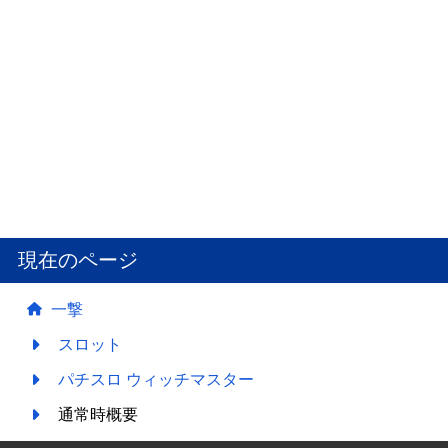
現在のページ
一撃
スロット
パチスロ ウィッチマスター
通常時概要