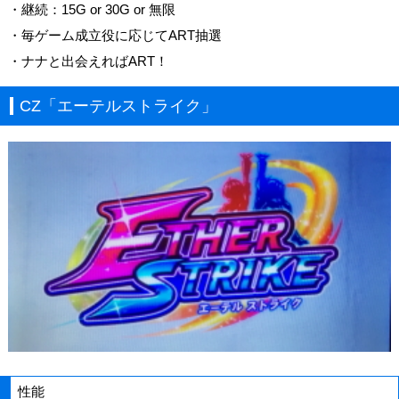
・継続：15G or 30G or 無限
・毎ゲーム成立役に応じてART抽選
・ナナと出会えればART！
CZ「エーテルストライク」
性能