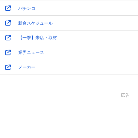
パチンコ
新台スケジュール
【一撃】来店・取材
業界ニュース
メーカー
広告