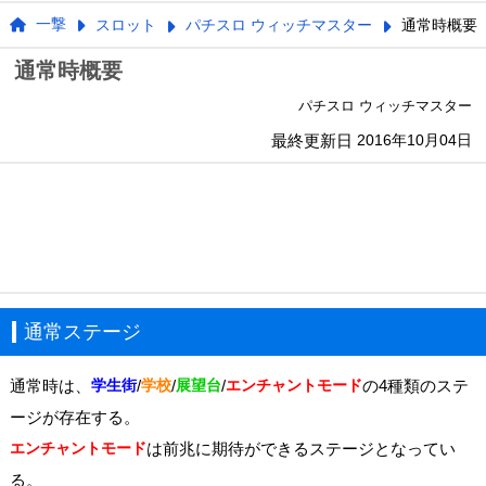
一撃
スロット
パチスロ ウィッチマスター
通常時概要
通常時概要
パチスロ ウィッチマスター
最終更新日
2016年10月04日
通常ステージ
通常時は、
学生街
/
学校
/
展望台
/
エンチャントモード
の4種類のステ
ージが存在する。
エンチャントモード
は前兆に期待ができるステージとなってい
る。