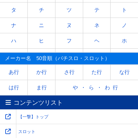
タ
チ
ツ
テ
ト
ナ
ニ
ヌ
ネ
ノ
ハ
ヒ
フ
ヘ
ホ
マ
ミ
ム
メ
モ
メーカー名 50音順（パチスロ・スロット）
ヤ
-
ユ
-
ヨ
あ行
か行
さ行
た行
な行
ラ
リ
ル
レ
ロ
は行
ま行
や・ら・わ行
コンテンツリスト
ワ
-
-
-
-
【一撃】トップ
スロット