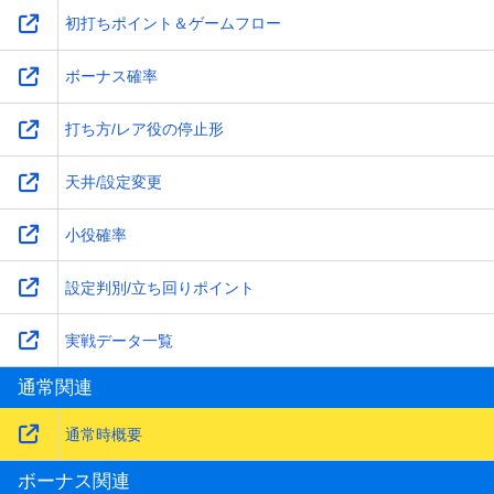
初打ちポイント＆ゲームフロー
ボーナス確率
打ち方/レア役の停止形
天井/設定変更
小役確率
設定判別/立ち回りポイント
実戦データ一覧
通常関連
通常時概要
ボーナス関連