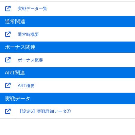
実戦データ一覧
通常関連
通常時概要
ボーナス関連
ボーナス概要
ART関連
ART概要
実戦データ
【設定6】実戦詳細データ①