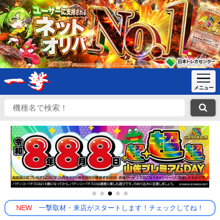
NEW
一撃取材・来店がスタートします！チェックしてね！