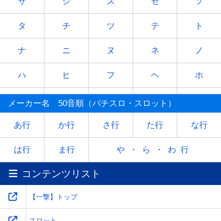
サ
シ
ス
セ
ソ
タ
チ
ツ
テ
ト
ナ
ニ
ヌ
ネ
ノ
ハ
ヒ
フ
ヘ
ホ
マ
ミ
ム
メ
モ
メーカー名 50音順（パチスロ・スロット）
ヤ
-
ユ
-
ヨ
あ行
か行
さ行
た行
な行
ラ
リ
ル
レ
ロ
は行
ま行
や・ら・わ行
コンテンツリスト
ワ
-
-
-
-
【一撃】トップ
スロット