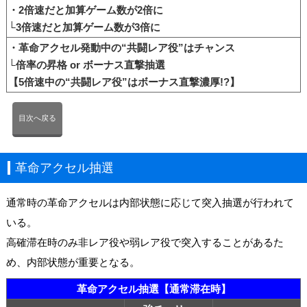
・2倍速だと加算ゲーム数が2倍に
└3倍速だと加算ゲーム数が3倍に
・革命アクセル発動中の“共闘レア役”はチャンス
└倍率の昇格 or ボーナス直撃抽選
【5倍速中の“共闘レア役”はボーナス直撃濃厚!?】
目次へ戻る
革命アクセル抽選
通常時の革命アクセルは内部状態に応じて突入抽選が行われて
いる。
高確滞在時のみ非レア役や弱レア役で突入することがあるた
め、内部状態が重要となる。
革命アクセル抽選【通常滞在時】