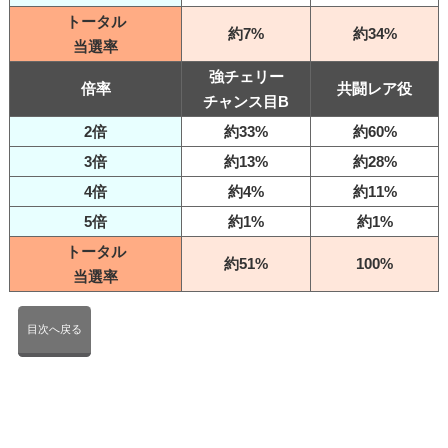
トータル
約7%
約34%
当選率
強チェリー
倍率
共闘レア役
チャンス目B
2倍
約33%
約60%
3倍
約13%
約28%
4倍
約4%
約11%
5倍
約1%
約1%
トータル
約51%
100%
当選率
目次へ戻る