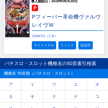
2018年08月20日
導入開始日：
Pフィーバー革命機ヴァルヴ
レイヴＷ
SANKYO（三共）
ライトミドル
リミット
設定付
パチスロ・スロット機種名の50音索引検索
機種名 50音順（パチスロ・スロット）
ア
イ
ウ
エ
オ
カ
キ
ク
ケ
コ