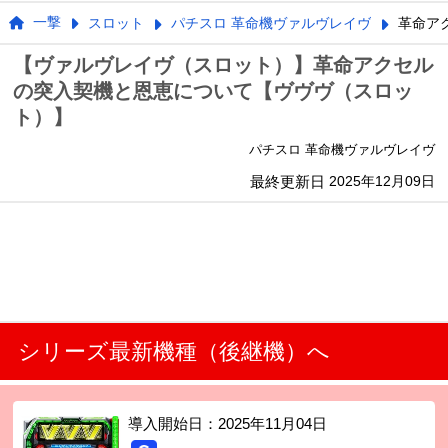
一撃
スロット
パチスロ 革命機ヴァルヴレイヴ
革命アク
【ヴァルヴレイヴ（スロット）】革命アクセル
の突入契機と恩恵について【ヴヴヴ（スロッ
ト）】
パチスロ 革命機ヴァルヴレイヴ
最終更新日
2025年12月09日
シリーズ最新機種（後継機）へ
導入開始日：
2025年11月04日