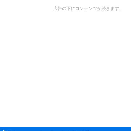
広告の下にコンテンツが続きます。