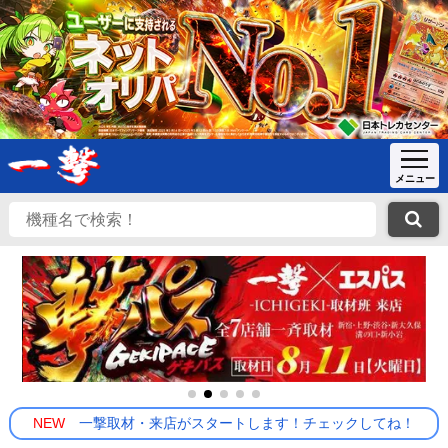
NEW
一撃取材・来店がスタートします！チェックしてね！