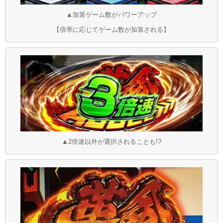
▲加算ゲーム数がパワーアップ
【倍率に応じてゲーム数が加算される】
▲2倍速以外が選択されることも!?