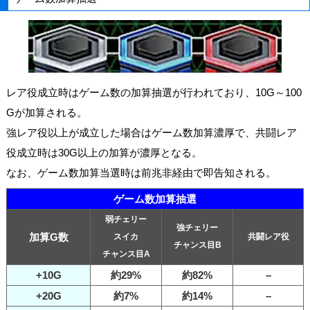
レア役成立時はゲーム数の加算抽選が行われており、10G～100
Gが加算される。
強レア役以上が成立した場合はゲーム数加算濃厚で、共闘レア
役成立時は30G以上の加算が濃厚となる。
なお、ゲーム数加算当選時は前兆非経由で即告知される。
ゲーム数加算抽選
弱チェリー
強チェリー
加算G数
スイカ
共闘レア役
チャンス目B
チャンス目A
+10G
約29%
約82%
–
+20G
約7%
約14%
–