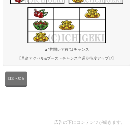
▲“共闘レア役”はチャンス
【革命アクセル&ブーストチャンス当選期待度アップ!?】
目次へ戻る
広告の下にコンテンツが続きます。