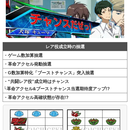
レア役成立時の抽選
・ゲーム数加算抽選
・革命アクセル発動抽選
・G数加算特化「ブーストチャンス」突入抽選
・“共闘レア役”成立時はチャンス
└革命アクセル&ブーストチャンス当選期待度アップ!?
・革命アクセル高確状態が存在!?