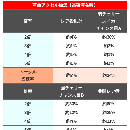
革命アクセル抽選【高確滞在時】
弱チェリー
倍率
レア役以外
スイカ
チャンス目A
2倍
約4%
約30%
3倍
約1%
約2%
4倍
約1%
約1%
5倍
約1%
約1%
トータル
約7%
約34%
当選率
強チェリー
倍率
共闘レア役
チャンス目B
2倍
約33%
約60%
3倍
約13%
約28%
4倍
約4%
約11%
5倍
約1%
約1%