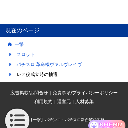
現在のページ
一撃
スロット
パチスロ 革命機ヴァルヴレイヴ
レア役成立時の抽選
広告掲載/お問合せ
｜
免責事項/プライバシーポリシー
利用規約
｜
運営元
｜
人材募集
(C)【一撃】パチンコ・パチスロ新台解析攻略