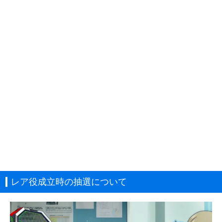
レア役成立時の抽選について