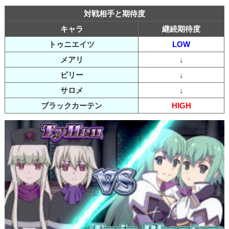
対戦相手と期待度
キャラ
継続期待度
トゥニエイツ
LOW
メアリ
↓
ビリー
↓
サロメ
↓
ブラックカーテン
HIGH