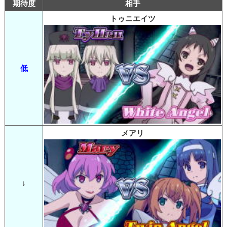
期待度
相手
トゥニエイツ
低
メアリ
↓