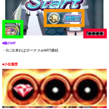
■敵のHP
・0に出来ればボーナスorART継続
■小役履歴