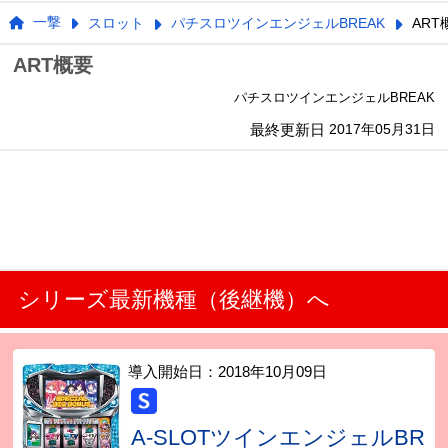
一撃
スロット
パチスロツインエンジェルBREAK
ART
ART概要
パチスロツインエンジェルBREAK
最終更新日
2017年05月31日
シリーズ最新機種（後継機）へ
導入開始日：
2018年10月09日
A-SLOTツインエンジェルBR