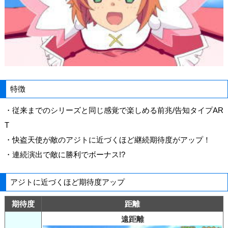
特徴
・従来までのシリーズと同じ感覚で楽しめる前兆/告知タイプAR
T
・快盗天使が敵のアジトに近づくほど継続期待度がアップ！
・連続演出で敵に勝利でボーナス!?
アジトに近づくほど期待度アップ
期待度
距離
遠距離