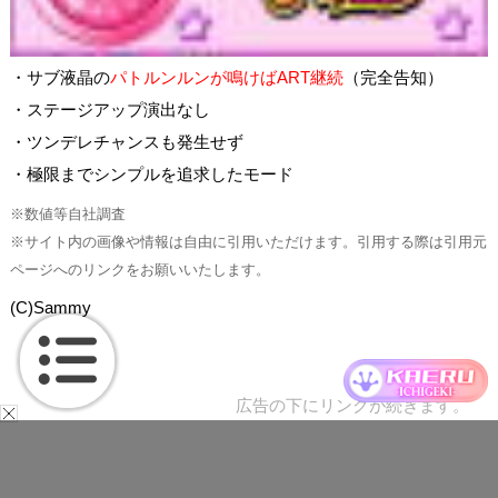
・サブ液晶の
パトルンルンが鳴けばART継続
（完全告知）
・ステージアップ演出なし
・ツンデレチャンスも発生せず
・極限までシンプルを追求したモード
※数値等自社調査
※サイト内の画像や情報は自由に引用いただけます。引用する際は引用元
ページへのリンクをお願いいたします。
(C)Sammy
広告の下にリンクが続きます。