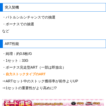
突入契機
・パトルンルンチャンスでの抽選
・ボーナスでの抽選
など
ART性能
・純増：約0.8枚/G
・1セット：33G
・ボーナス完走型ART（一部は即放出）
・
自力ストックタイプのART
⇒ARTセット中のストック獲得率が前作よりUP
⇒1セットの重要性がより高めに!?