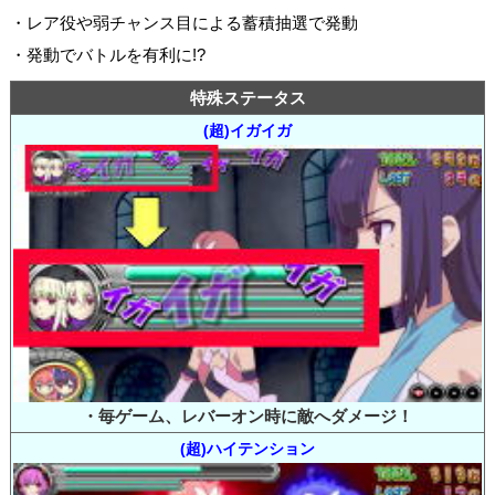
・レア役や弱チャンス目による蓄積抽選で発動
・発動でバトルを有利に!?
特殊ステータス
(超)イガイガ
・毎ゲーム、レバーオン時に敵へダメージ！
(超)ハイテンション