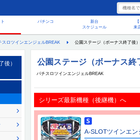
ット
パチンコ
新台
【
スケジュール
来
チスロツインエンジェルBREAK
公園ステージ（ボーナス終了後
公園ステージ（ボーナス終
了後）
パチスロツインエンジェルBREAK
シリーズ最新機種（後継機）へ
ー
A-SLOTツインエン