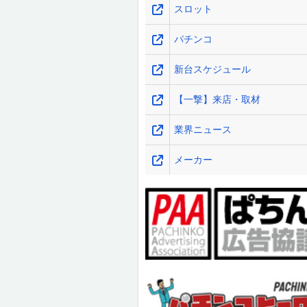
スロット
パチンコ
新台スケジュール
【一撃】来店・取材
業界ニュース
メーカー