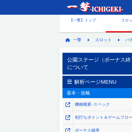
【一撃】トップ
スロ
一撃
スロット
パ
公園ステージ（ボーナス終
について
解析ページMENU
基本・攻略
機種概要･スペック
初打ちポイント＆ゲームフロ
ボーナス確率