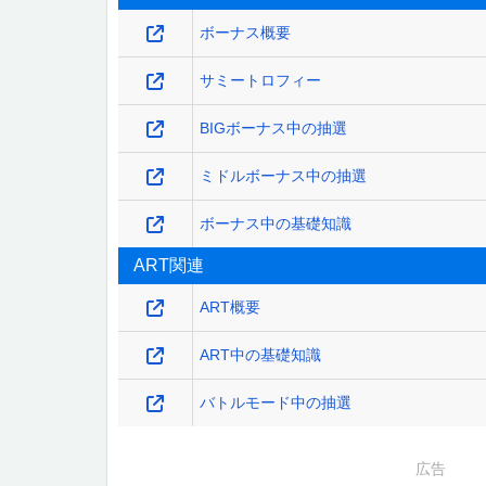
ボーナス概要
サミートロフィー
BIGボーナス中の抽選
ミドルボーナス中の抽選
ボーナス中の基礎知識
ART関連
ART概要
ART中の基礎知識
バトルモード中の抽選
広告