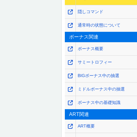
隠しコマンド
通常時の状態について
ボーナス関連
ボーナス概要
サミートロフィー
BIGボーナス中の抽選
ミドルボーナス中の抽選
ボーナス中の基礎知識
ART関連
ART概要