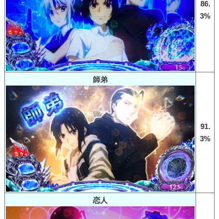
86.
3%
師弟
91.
3%
恋人