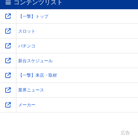
コンテンツリスト
ワ
-
-
-
-
【一撃】トップ
スロット
パチンコ
新台スケジュール
【一撃】来店・取材
業界ニュース
メーカー
広告