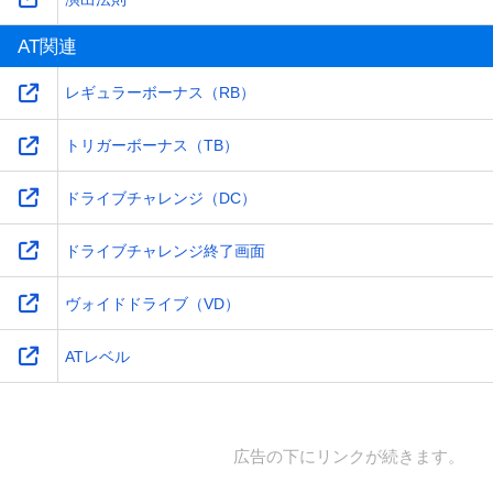
AT関連
レギュラーボーナス（RB）
トリガーボーナス（TB）
ドライブチャレンジ（DC）
ドライブチャレンジ終了画面
ヴォイドドライブ（VD）
ATレベル
広告の下にリンクが続きます。