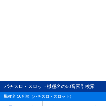
パチスロ・スロット機種名の50音索引検索
機種名 50音順（パチスロ・スロット）