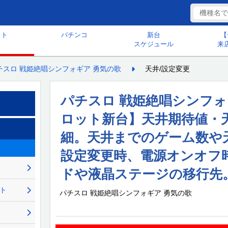
ット
パチンコ
新台
【
スケジュール
来
チスロ 戦姫絶唱シンフォギア 勇気の歌
天井/設定変更
パチスロ 戦姫絶唱シンフォ
ロット新台】天井期待値・天
細。天井までのゲーム数や
設定変更時、電源オンオフ
ドや液晶ステージの移行先
ント
パチスロ 戦姫絶唱シンフォギア 勇気の歌