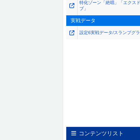
特化ゾーン「絶唱」「エクス
ブ」
実戦データ
設定6実戦データ/スランプグ
コンテンツリスト