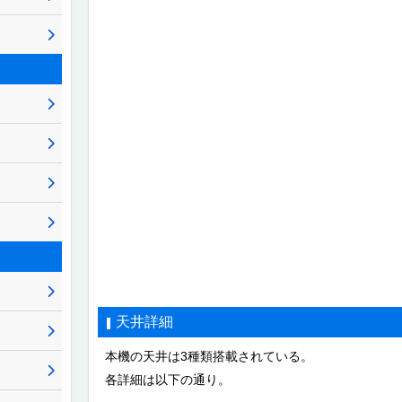
天井詳細
本機の天井は3種類搭載されている。
」
各詳細は以下の通り。