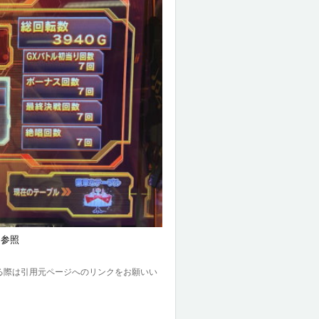
を参照
る際は引用元ページへのリンクをお願いい