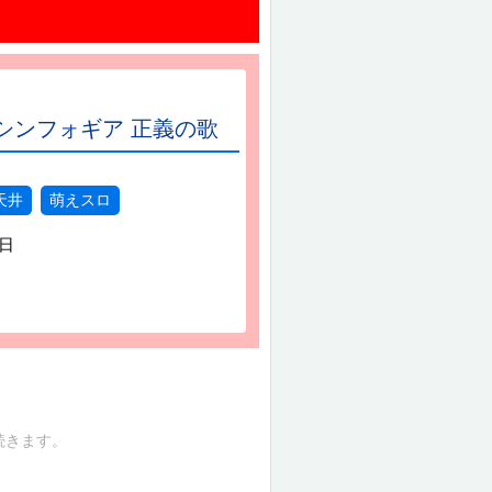
シンフォギア 正義の歌
天井
萌えスロ
8日
続きます。