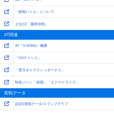
「絶唱バトル」について
上位CZ「最終決戦」
AT関連
AT「V-SONG」概要
「GXチャンス」
「星天ギャラクシィボーナス」
特化ゾーン「絶唱」「エクスドライブ」
実戦データ
設定6実戦データ/スランプグラフ