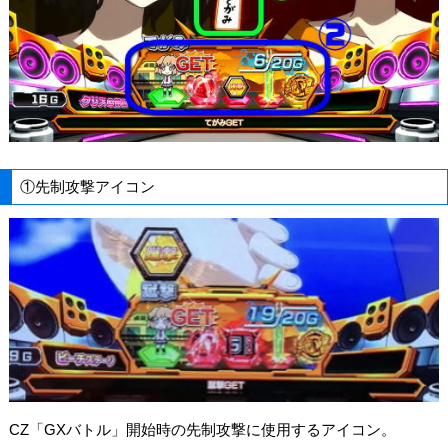
①先制攻撃アイコン
CZ「GXバトル」開始時の先制攻撃に使用するアイコン。