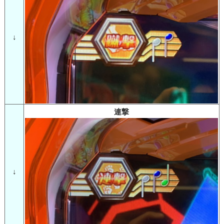
↓
連撃
↓