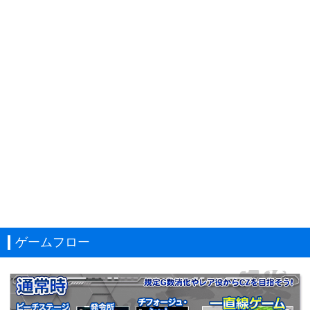
ゲームフロー