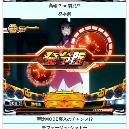
高確!? or 前兆!?
発令所
聖詠MODE突入のチャンス!?
チフォージュ･シャトー