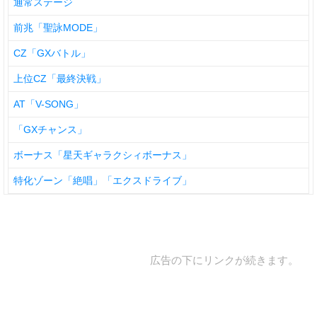
通常ステージ
前兆「聖詠MODE」
CZ「GXバトル」
上位CZ「最終決戦」
AT「V-SONG」
「GXチャンス」
ボーナス「星天ギャラクシィボーナス」
特化ゾーン「絶唱」「エクスドライブ」
広告の下にリンクが続きます。