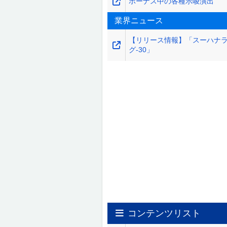
ボーナス中の各種示唆演出
業界ニュース
【リリース情報】「スーハナ
グ-30」
コンテンツリスト