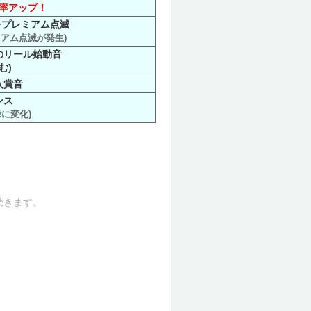
率アップ！
+プレミアム点滅
アム点滅が発生)
のリール始動音
む)
入賞音
ンス
緑に変化)
続きます。