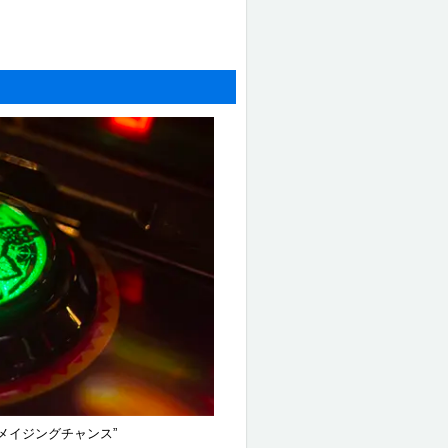
アメイジングチャンス”