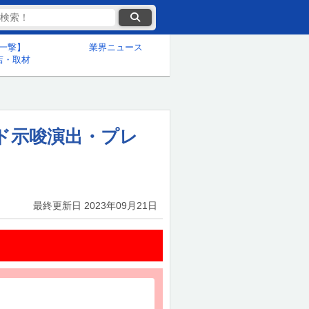
一撃】
業界ニュース
店・取材
ード示唆演出・プレ
最終更新日
2023年09月21日