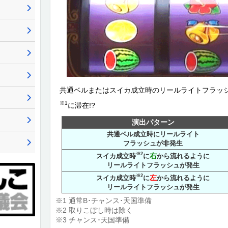
共通ベルまたはスイカ成立時のリールライトフラッ
※1
に滞在!?
演出パターン
共通ベル成立時にリールライト
フラッシュが非発生
※2
右
スイカ成立時
に
から流れるように
リールライトフラッシュが発生
※2
左
スイカ成立時
に
から流れるように
リールライトフラッシュが発生
※1 通常B･チャンス･天国準備
※2 取りこぼし時は除く
※3 チャンス･天国準備