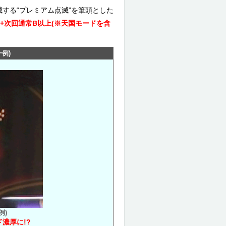
する“プレミアム点滅”を筆頭とした
NUS+次回通常B以上(※天国モードを含
一例)
例)
濃厚に!?