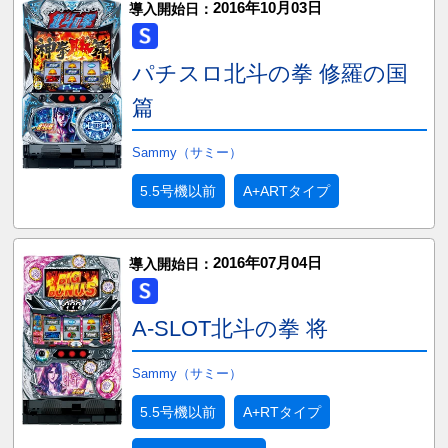
2016年10月03日
導入開始日：
パチスロ北斗の拳 修羅の国
篇
Sammy（サミー）
5.5号機以前
A+ARTタイプ
2016年07月04日
導入開始日：
A-SLOT北斗の拳 将
Sammy（サミー）
5.5号機以前
A+RTタイプ