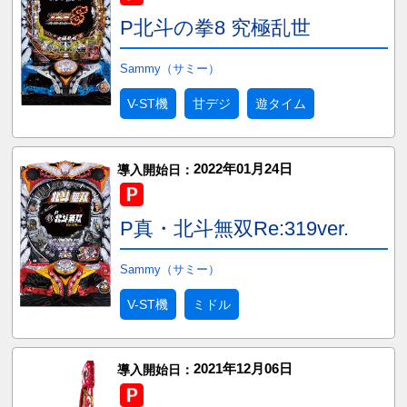
P北斗の拳8 究極乱世
Sammy（サミー）
V-ST機
甘デジ
遊タイム
2022年01月24日
導入開始日：
P真・北斗無双Re:319ver.
Sammy（サミー）
V-ST機
ミドル
2021年12月06日
導入開始日：