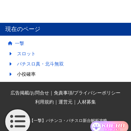
現在のページ
一撃
スロット
パチスロ真・北斗無双
小役確率
広告掲載/お問合せ
｜
免責事項/プライバシーポリシー
利用規約
｜
運営元
｜
人材募集
(C)【一撃】パチンコ・パチスロ新台解析攻略