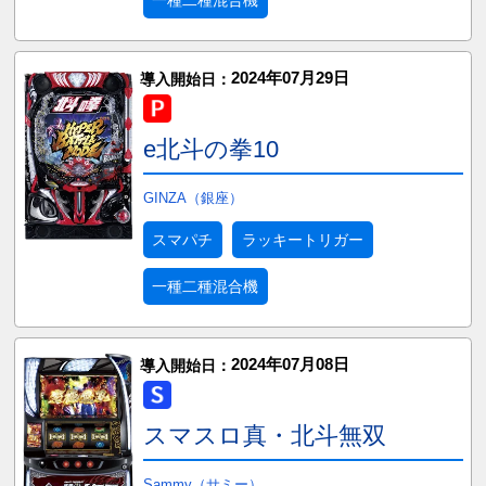
2024年07月29日
導入開始日：
e北斗の拳10
GINZA（銀座）
スマパチ
ラッキートリガー
一種二種混合機
2024年07月08日
導入開始日：
スマスロ真・北斗無双
Sammy（サミー）