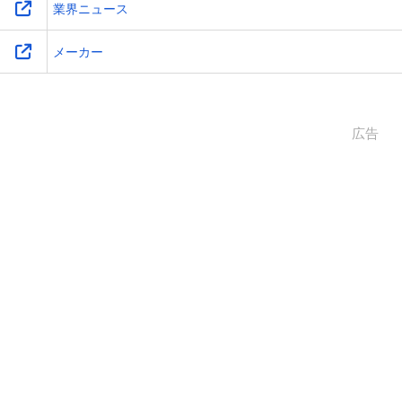
業界ニュース
メーカー
広告