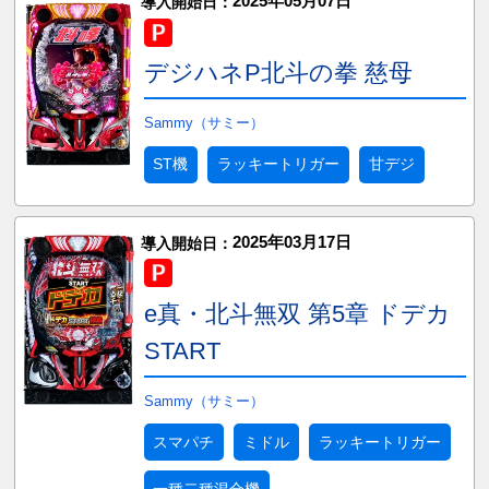
2025年05月07日
導入開始日：
デジハネP北斗の拳 慈母
Sammy（サミー）
ST機
ラッキートリガー
甘デジ
2025年03月17日
導入開始日：
e真・北斗無双 第5章 ドデカ
START
Sammy（サミー）
スマパチ
ミドル
ラッキートリガー
一種二種混合機