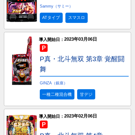
Sammy（サミー）
ATタイプ
スマスロ
2023年03月06日
導入開始日：
P真・北斗無双 第3章 覚醒闘
舞
GINZA（銀座）
一種二種混合機
甘デジ
2023年02月06日
導入開始日：