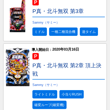
P真・北斗無双 第3章
Sammy（サミー）
ミドル
一種二種混合機
遊タイム
2020年03月16日
導入開始日：
P真・北斗無双 第2章 頂上決
戦
Sammy（サミー）
ライトミドル
小当りRUSH
確変ループ(確変機)