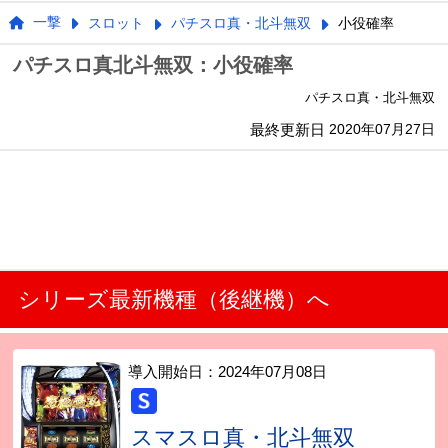
一撃
スロット
パチスロ真・北斗無双
小役確率
パチスロ真北斗無双：小役確率
パチスロ真・北斗無双
最終更新日
2020年07月27日
シリーズ最新機種（後継機）へ
導入開始日：
2024年07月08日
スマスロ真・北斗無双