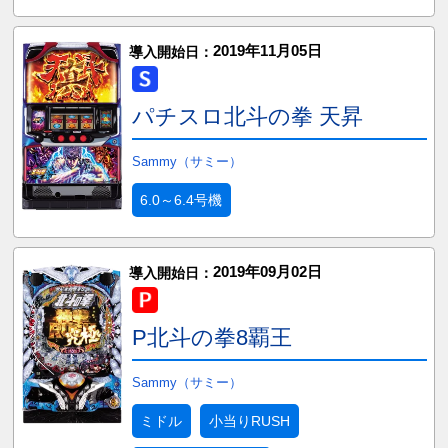
2019年11月05日
導入開始日：
パチスロ北斗の拳 天昇
Sammy（サミー）
6.0～6.4号機
2019年09月02日
導入開始日：
P北斗の拳8覇王
Sammy（サミー）
ミドル
小当りRUSH