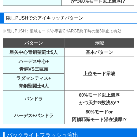
かつ60%モード以上濃厚!?
隠しPUSHでのアイキャッチパターン
※隠しPUSH：聖域モード/小宇宙CHARGE終了時の第3停止で有効
パターン
示唆
星矢中心青銅聖闘士5人
基本パターン
ハーデス中心+
青銅VS三巨頭
上位モード示唆
ラダマンティス+
青銅聖闘士4人
60%モード以上濃厚
パンドラ
かつ天井G数浅め!?
80%モードor
ハーデス+パンドラ
阿頼耶識モード滞在濃厚!?
バックライトフラッシュ演出