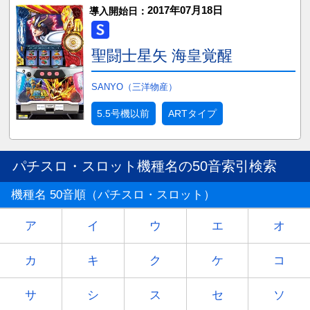
2017年07月18日
導入開始日：
聖闘士星矢 海皇覚醒
SANYO（三洋物産）
5.5号機以前
ARTタイプ
パチスロ・スロット機種名の50音索引検索
機種名 50音順（パチスロ・スロット）
ア
イ
ウ
エ
オ
カ
キ
ク
ケ
コ
サ
シ
ス
セ
ソ