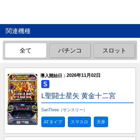
関連機種
全て
パチンコ
スロット
2026年11月02日
導入開始日：
L聖闘士星矢 黄金十二宮
SanThree（サンスリー）
ATタイプ
スマスロ
天井