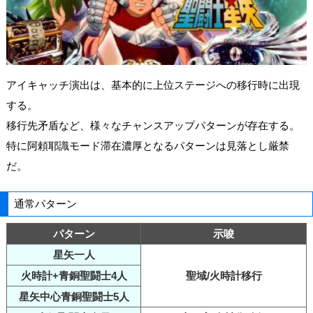
アイキャッチ演出は、基本的に上位ステージへの移行時に出現
する。
移行先矛盾など、様々なチャンスアップパターンが存在する。
特に阿頼耶識モード滞在濃厚となるパターンは見落とし厳禁
だ。
通常パターン
パターン
示唆
星矢一人
火時計+青銅聖闘士4人
聖域/火時計移行
星矢中心青銅聖闘士5人