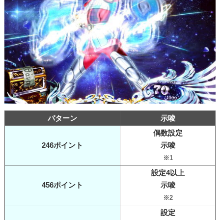
パターン
示唆
偶数設定
246ポイント
示唆
※1
設定4以上
456ポイント
示唆
※2
設定