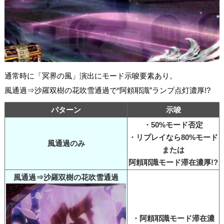
通常時に「冥界の風」演出にモード示唆要素あり。
風通過⇒沙羅双樹の花吹雪通過で“阿頼耶識”ランプ点灯濃厚!?
パターン
示唆
・50%モード否定
・リプレイなら80%モード
風通過のみ
または
阿頼耶識モード滞在濃厚!?
風通過⇒沙羅双樹の花吹雪通過
・阿頼耶識モード滞在濃