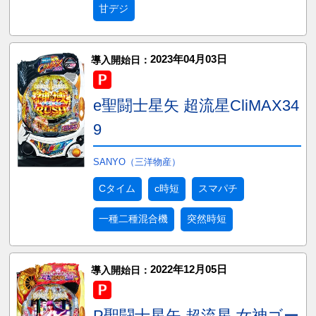
甘デジ
2023年04月03日
導入開始日：
e聖闘士星矢 超流星CliMAX34
9
SANYO（三洋物産）
Cタイム
c時短
スマパチ
一種二種混合機
突然時短
2022年12月05日
導入開始日：
P聖闘士星矢 超流星 女神ゴー