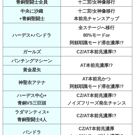
青銅聖闘士全員
十二宮/女神像移行
中央に沙織
十二宮/女神像移行
+青銅聖闘士
本前兆チャンスアップ
全ステージへ移行
ハーデス+パンドラ
80%モードor
阿頼耶識モード滞在濃厚!?
ガールズ
CZ/AT本前兆濃厚!?
パンチングマシーン
AT本前兆濃厚!?
黄金星矢
AT本前兆かつ
神聖衣アテナ
阿頼耶識モード滞在濃厚!?
ハーデス中心+
CZ/AT本前兆濃厚!?
青銅VS三巨頭
ノイズフリーズ発生チャンス
ラダマンティス+
CZ/AT本前兆濃厚!?
青銅聖闘士4人
CZ/AT本前兆濃厚
パンドラ