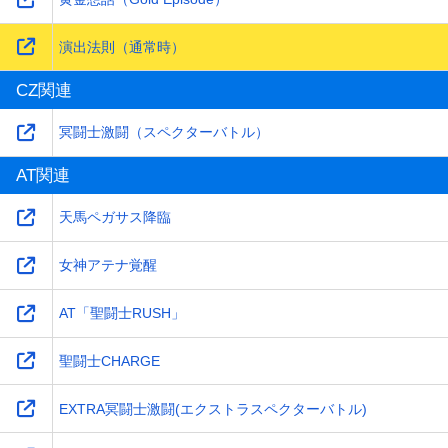
演出法則（通常時）
CZ関連
冥闘士激闘（スペクターバトル）
AT関連
天馬ペガサス降臨
女神アテナ覚醒
AT「聖闘士RUSH」
聖闘士CHARGE
EXTRA冥闘士激闘(エクストラスペクターバトル)