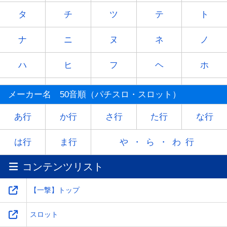
タ
チ
ツ
テ
ト
ナ
ニ
ヌ
ネ
ノ
ハ
ヒ
フ
ヘ
ホ
マ
ミ
ム
メ
モ
メーカー名 50音順（パチスロ・スロット）
ヤ
-
ユ
-
ヨ
あ行
か行
さ行
た行
な行
ラ
リ
ル
レ
ロ
は行
ま行
や・ら・わ行
コンテンツリスト
ワ
-
-
-
-
【一撃】トップ
スロット