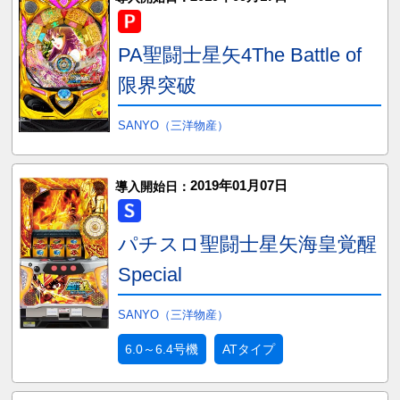
PA聖闘士星矢4The Battle of
限界突破
SANYO（三洋物産）
2019年01月07日
導入開始日：
パチスロ聖闘士星矢海皇覚醒
Special
SANYO（三洋物産）
6.0～6.4号機
ATタイプ