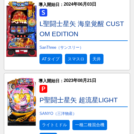
2024年06月03日
導入開始日：
L聖闘士星矢 海皇覚醒 CUST
OM EDITION
SanThree（サンスリー）
ATタイプ
スマスロ
天井
2023年08月21日
導入開始日：
P聖闘士星矢 超流星LIGHT
SANYO（三洋物産）
ライトミドル
一種二種混合機