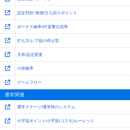
設定判別･推測/立ち回りポイント
ボーナス確率/AT直撃出現率
打ち方/レア役の停止型
天井/設定変更
小役確率
ゲームフロー
通常関連
通常ステージ/通常時のシステム
小宇宙ポイント/小宇宙(コスモ)ルーレット