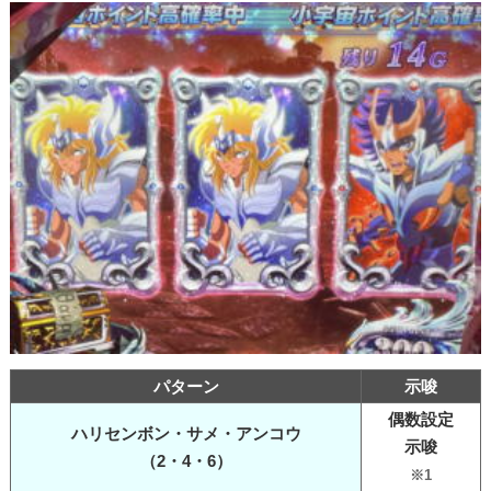
パターン
示唆
偶数設定
ハリセンボン・サメ・アンコウ
示唆
（2・4・6）
※1