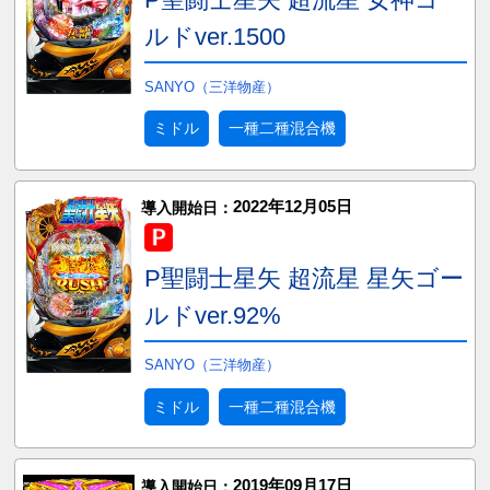
ルドver.1500
SANYO（三洋物産）
ミドル
一種二種混合機
2022年12月05日
導入開始日：
P聖闘士星矢 超流星 星矢ゴー
ルドver.92%
SANYO（三洋物産）
ミドル
一種二種混合機
2019年09月17日
導入開始日：