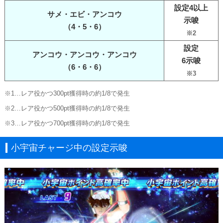
設定4以上
サメ・エビ・アンコウ
示唆
（4・5・6）
※2
設定
アンコウ・アンコウ・アンコウ
6示唆
（6・6・6）
※3
※1…レア役かつ300pt獲得時の約1/8で発生
※2…レア役かつ500pt獲得時の約1/8で発生
※3…レア役かつ700pt獲得時の約1/8で発生
小宇宙チャージ中の設定示唆