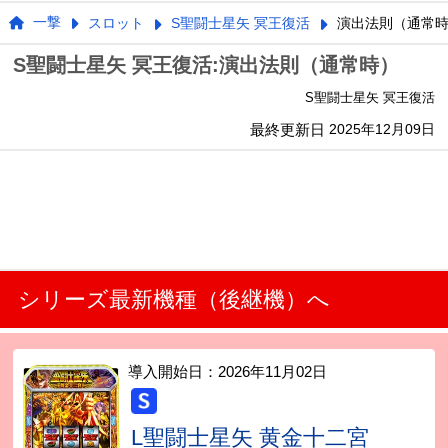
一撃
スロット
S聖闘士星矢 冥王復活
演出法則（通常
S聖闘士星矢 冥王復活:演出法則（通常時）
S聖闘士星矢 冥王復活
最終更新日
2025年12月09日
シリーズ最新機種（後継機）へ
導入開始日：
2026年11月02日
L聖闘士星矢 黄金十二宮