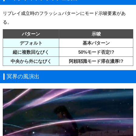
リプレイ成立時のフラッシュパターンにモード示唆要素があ
る。
パターン
示唆
デフォルト
基本パターン
縦に複数回なびく
50%モード否定!?
中央から外になびく
阿頼耶識モード滞在濃厚!?
冥界の風演出