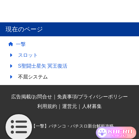
現在のページ
一撃
スロット
S聖闘士星矢 冥王復活
不屈システム
広告掲載/お問合せ
｜
免責事項/プライバシーポリシー
利用規約
｜
運営元
｜
人材募集
(C)【一撃】パチンコ・パチスロ新台解析攻略