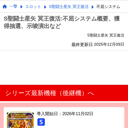
一撃
スロット
S聖闘士星矢 冥王復活
不屈システム
S聖闘士星矢 冥王復活:不屈システム概要、獲
得抽選、示唆演出など
S聖闘士星矢 冥王復活
最終更新日
2025年12月09日
シリーズ最新機種（後継機）へ
導入開始日：
2026年11月02日