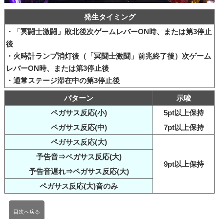
発生タイミング
・「冥闘士激闘」敗北後次ゲームレバーON時、または第3停止
後
・火時計ランプ消灯後（「冥闘士激闘」前兆終了後）次ゲーム
レバーON時、または第3停止後
・通常ステージ滞在中の第3停止後
パターン
示唆
ペガサス反応(小)
5pt以上保持
ペガサス反応(中)
7pt以上保持
ペガサス反応(大)
予告音⇒ペガサス反応(大)
9pt以上保持
予告音遅れ⇒ペガサス反応(大)
ペガサス反応(大)音のみ
目次へ戻る