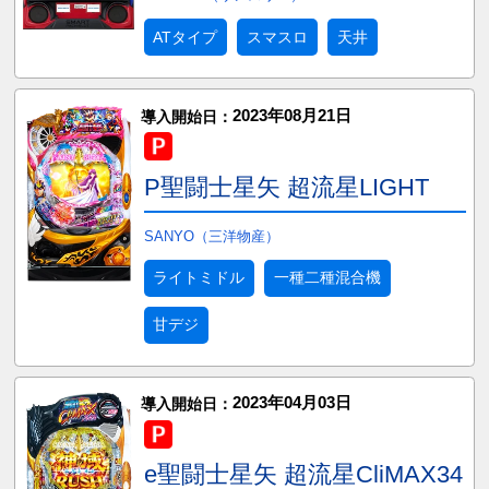
ATタイプ
スマスロ
天井
2023年08月21日
導入開始日：
P聖闘士星矢 超流星LIGHT
SANYO（三洋物産）
ライトミドル
一種二種混合機
甘デジ
2023年04月03日
導入開始日：
e聖闘士星矢 超流星CliMAX34