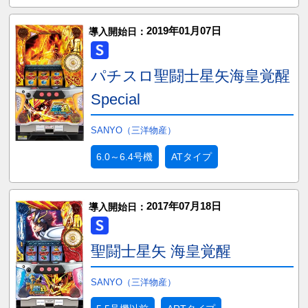
2019年01月07日
導入開始日：
パチスロ聖闘士星矢海皇覚醒
Special
SANYO（三洋物産）
6.0～6.4号機
ATタイプ
2017年07月18日
導入開始日：
聖闘士星矢 海皇覚醒
SANYO（三洋物産）