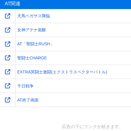
AT関連
天馬ペガサス降臨
女神アテナ覚醒
AT「聖闘士RUSH」
聖闘士CHARGE
EXTRA冥闘士激闘(エクストラスペクターバトル)
千日戦争
AT終了画面
広告の下にリンクが続きます。