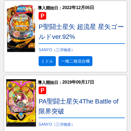
2022年12月05日
導入開始日：
P聖闘士星矢 超流星 星矢ゴー
ルドver.92%
SANYO（三洋物産）
ミドル
一種二種混合機
2019年09月17日
導入開始日：
PA聖闘士星矢4The Battle of
限界突破
SANYO（三洋物産）