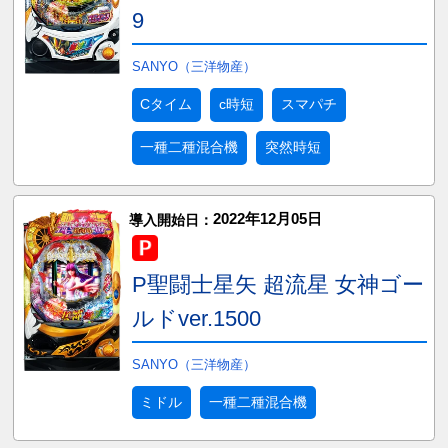
9
SANYO（三洋物産）
Cタイム
c時短
スマパチ
一種二種混合機
突然時短
2022年12月05日
導入開始日：
P聖闘士星矢 超流星 女神ゴー
ルドver.1500
SANYO（三洋物産）
ミドル
一種二種混合機