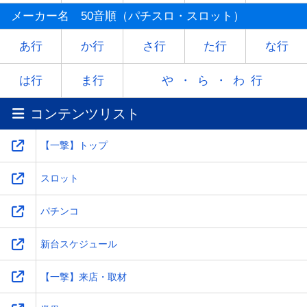
マ
ミ
ム
メ
モ
メーカー名 50音順（パチスロ・スロット）
ヤ
-
ユ
-
ヨ
あ行
か行
さ行
た行
な行
ラ
リ
ル
レ
ロ
は行
ま行
や・ら・わ行
コンテンツリスト
ワ
-
-
-
-
【一撃】トップ
スロット
パチンコ
新台スケジュール
【一撃】来店・取材