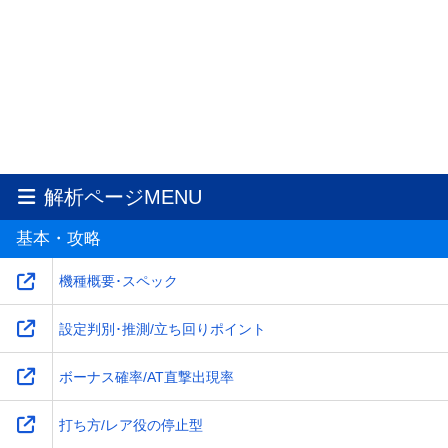
解析ページMENU
基本・攻略
機種概要･スペック
設定判別･推測/立ち回りポイント
ボーナス確率/AT直撃出現率
打ち方/レア役の停止型