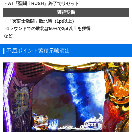
・AT「聖闘士RUSH」終了でリセット
獲得契機
・「冥闘士激闘」敗北時（1pt以上）
└1ラウンドでの敗北は50%で2pt以上を獲得
など
不屈ポイント蓄積示唆演出