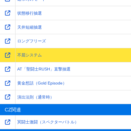
状態移行抽選
天井短縮抽選
ロングフリーズ
不屈システム
AT「聖闘士RUSH」直撃抽選
黄金想話（Gold Episode）
演出法則（通常時）
CZ関連
冥闘士激闘（スペクターバトル）