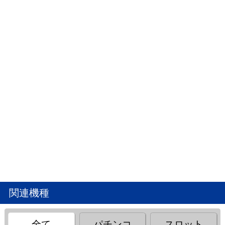
関連機種
全て
パチンコ
スロット