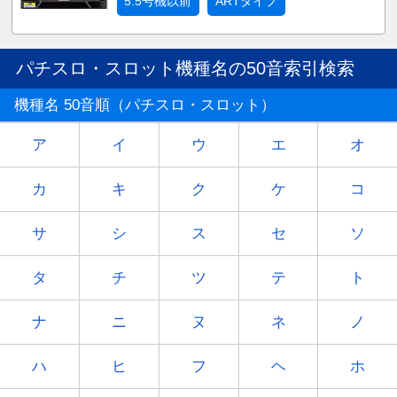
5.5号機以前
ARTタイプ
パチスロ・スロット機種名の50音索引検索
機種名 50音順（パチスロ・スロット）
ア
イ
ウ
エ
オ
カ
キ
ク
ケ
コ
サ
シ
ス
セ
ソ
タ
チ
ツ
テ
ト
ナ
ニ
ヌ
ネ
ノ
ハ
ヒ
フ
ヘ
ホ