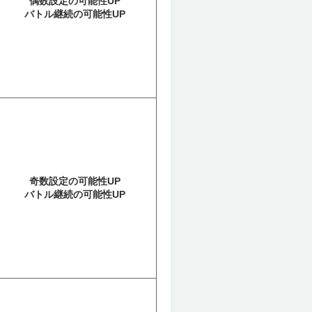
偶数設定の可能性UP
バトル継続の可能性UP
奇数設定の可能性UP
バトル継続の可能性UP