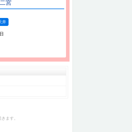
十二宮
）
天井
2日
続きます。