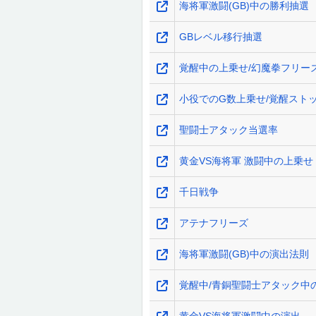
海将軍激闘(GB)中の勝利抽選
GBレベル移行抽選
覚醒中の上乗せ/幻魔拳フリー
小役でのG数上乗せ/覚醒スト
聖闘士アタック当選率
黄金VS海将軍 激闘中の上乗せ
千日戦争
アテナフリーズ
海将軍激闘(GB)中の演出法則
覚醒中/青銅聖闘士アタック中