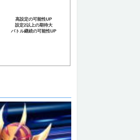
高設定の可能性UP
設定2以上の期待大
バトル継続の可能性UP