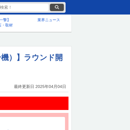
一撃】
業界ニュース
店・取材
号機）】ラウンド開
最終更新日
2025年04月04日