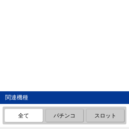
関連機種
全て
パチンコ
スロット