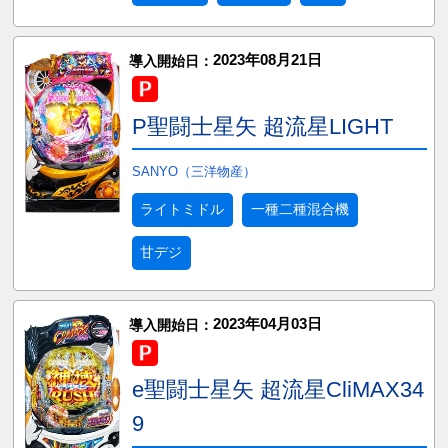
2023年08月21日
導入開始日：
P聖闘士星矢 超流星LIGHT
SANYO（三洋物産）
ライトミドル
一種二種混合機
甘デジ
2023年04月03日
導入開始日：
e聖闘士星矢 超流星CliMAX34
9