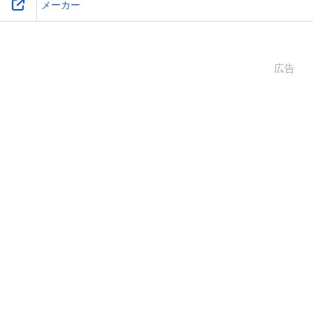
メーカー
広告