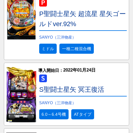
P聖闘士星矢 超流星 星矢ゴー
ルドver.92%
SANYO（三洋物産）
ミドル
一種二種混合機
2022年01月24日
導入開始日：
S聖闘士星矢 冥王復活
SANYO（三洋物産）
6.0～6.4号機
ATタイプ