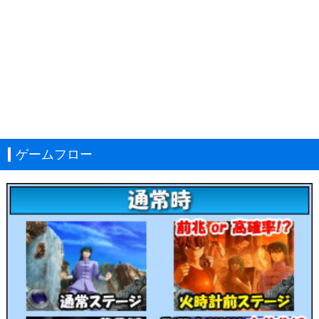
ゲームフロー