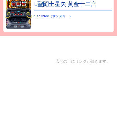
L聖闘士星矢 黄金十二宮
SanThree（サンスリー）
広告の下にリンクが続きます。