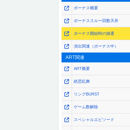
ボーナス概要
ボーナススルー回数天井
ボーナス開始時の抽選
演出関連（ボーナス中）
ART関連
ART概要
絶恐乱舞
リングBURST
ゲーム数解除
スペシャルエピソード