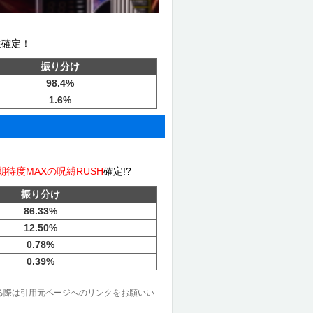
選確定！
振り分け
98.4%
1.6%
期待度MAXの呪縛RUSH
確定!?
振り分け
86.33%
12.50%
0.78%
0.39%
る際は引用元ページへのリンクをお願いい