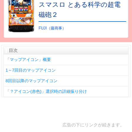
スマスロ とある科学の超電
磁砲２
FUJI（藤商事）
目次
「マップアイコン」概要
1～7回目のマップアイコン
8回目以降のマップアイコン
「？アイコン(赤色)」選択時の詳細振り分け
広告の下にリンクが続きます。