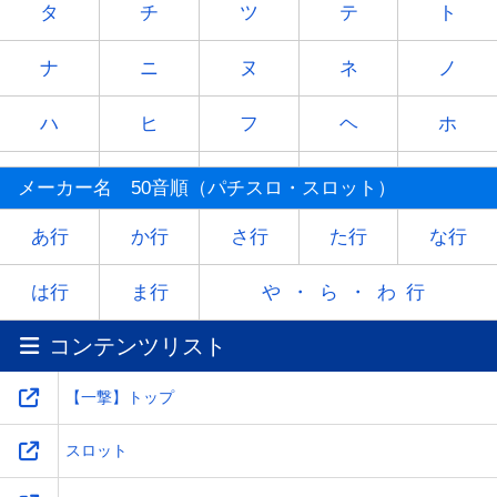
タ
チ
ツ
テ
ト
ナ
ニ
ヌ
ネ
ノ
ハ
ヒ
フ
ヘ
ホ
マ
ミ
ム
メ
モ
メーカー名 50音順（パチスロ・スロット）
ヤ
-
ユ
-
ヨ
あ行
か行
さ行
た行
な行
ラ
リ
ル
レ
ロ
は行
ま行
や・ら・わ行
コンテンツリスト
ワ
-
-
-
-
【一撃】トップ
スロット