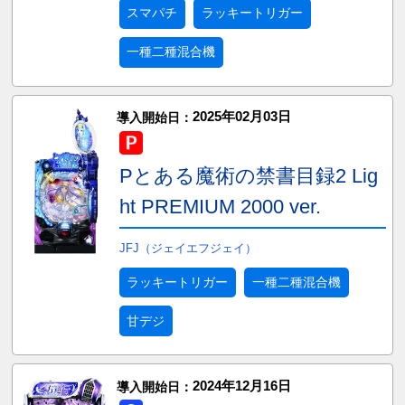
スマパチ
ラッキートリガー
一種二種混合機
2025年02月03日
導入開始日：
Pとある魔術の禁書目録2 Lig
ht PREMIUM 2000 ver.
JFJ（ジェイエフジェイ）
ラッキートリガー
一種二種混合機
甘デジ
2024年12月16日
導入開始日：