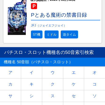
Pとある魔術の禁書目録
JFJ（ジェイエフジェイ）
ST機
ミドル
遊タイム
パチスロ・スロット機種名の50音索引検索
機種名 50音順（パチスロ・スロット）
ア
イ
ウ
エ
オ
カ
キ
ク
ケ
コ
サ
シ
ス
セ
ソ