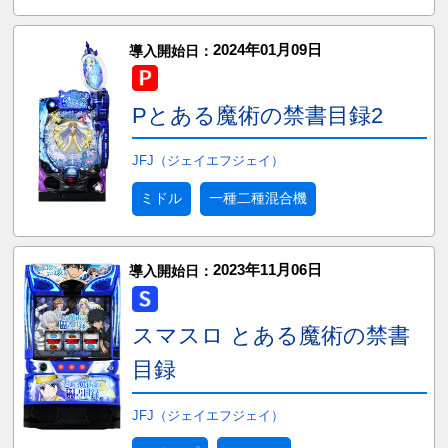
2024年01月09日
導入開始日：
Pとある魔術の禁書目録2
JFJ（ジェイエフジェイ）
ミドル
一種二種混合機
2023年11月06日
導入開始日：
スマスロ とある魔術の禁書
目録
JFJ（ジェイエフジェイ）