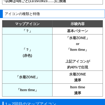
└以降は4回ごと(11/15/19/23……)に抽選
アイコンの種類と特徴
マップアイコン
示唆内容
「？」
基本パターン
「水着ZONE」
or
「？」
「Item tIme」
(赤色)
上記アイコンが
約40%で出現
水着ZONE
「水着ZONE」
濃厚
Item tIme
「Item tIme」
濃厚
1～7回目のマップアイコン