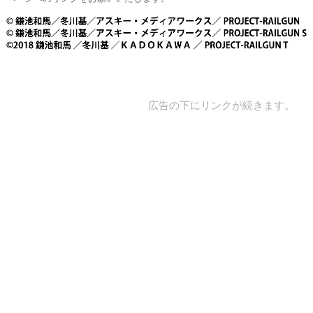
広告の下にリンクが続きます。