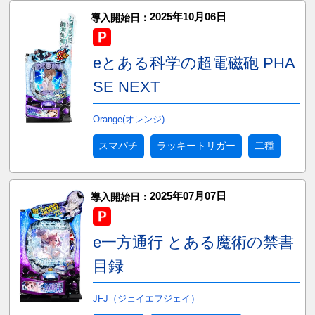
2025年10月06日
導入開始日：
eとある科学の超電磁砲 PHA
SE NEXT
Orange(オレンジ)
スマパチ
ラッキートリガー
二種
2025年07月07日
導入開始日：
e一方通行 とある魔術の禁書
目録
JFJ（ジェイエフジェイ）