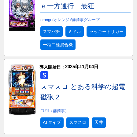
ｅ一方通行 最狂
orange(オレンジ)/藤商事グループ
スマパチ
ミドル
ラッキートリガー
一種二種混合機
2025年11月04日
導入開始日：
スマスロ とある科学の超電
磁砲２
FUJI（藤商事）
ATタイプ
スマスロ
天井