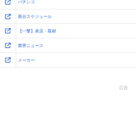
パチンコ
新台スケジュール
【一撃】来店・取材
業界ニュース
メーカー
広告