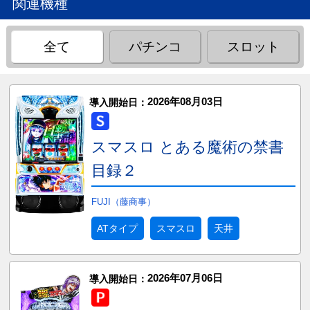
関連機種
全て
パチンコ
スロット
2026年08月03日
導入開始日：
スマスロ とある魔術の禁書
目録２
FUJI（藤商事）
ATタイプ
スマスロ
天井
2026年07月06日
導入開始日：