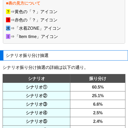
■表の見方について
？
⇒黄色の「？」アイコン
？
⇒赤色の「？」アイコン
水
⇒「水着ZONE」アイコン
Ｉ
⇒「Item tIme」アイコン
シナリオ振り分け抽選
シナリオ振り分け抽選の詳細は以下の通り。
シナリオ
振り分け
シナリオ①
60.5%
シナリオ②
25.1%
シナリオ③
6.6%
シナリオ④
2.5%
シナリオ⑤
2.4%