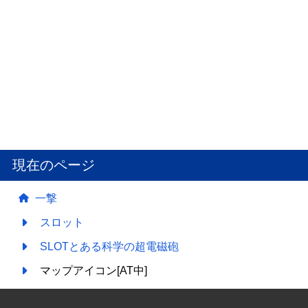
現在のページ
一撃
スロット
SLOTとある科学の超電磁砲
マップアイコン[AT中]