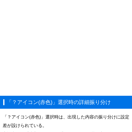
「？アイコン(赤色)」選択時の詳細振り分け
「？アイコン(赤色)」選択時は、出現した内容の振り分けに設定
差が設けられている。