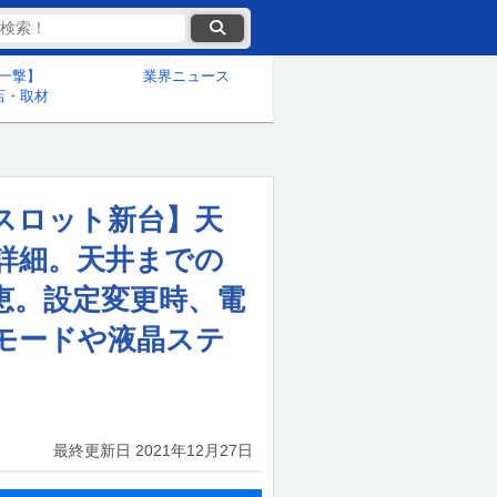
一撃】
業界ニュース
店・取材
スロット新台】天
詳細。天井までの
恵。設定変更時、電
モードや液晶ステ
最終更新日
2021年12月27日