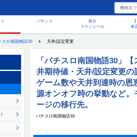
ット
パチンコ
新台
【
スケジュール
来
チスロ南国物語30
天井/設定変更
「パチスロ南国物語30」【
井期待値・天井/設定変更の
ゲーム数や天井到達時の恩
源オンオフ時の挙動など。
ージの移行先。
ント
パチスロ南国物語30