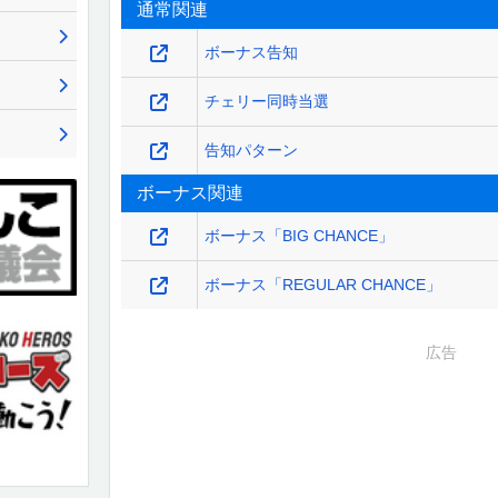
通常関連
ボーナス告知
チェリー同時当選
告知パターン
ボーナス関連
ボーナス「BIG CHANCE」
ボーナス「REGULAR CHANCE」
広告