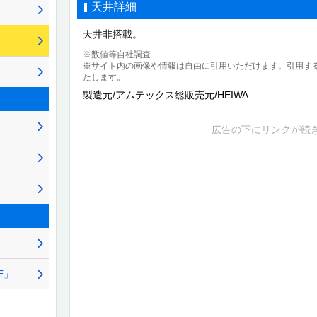
天井詳細
天井非搭載。
※数値等自社調査
※サイト内の画像や情報は自由に引用いただけます。引用す
たします。
製造元/アムテックス総販売元/HEIWA
広告の下にリンクが続
E」