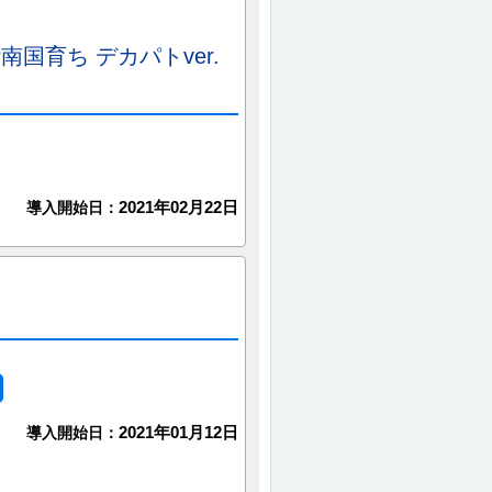
南国育ち デカパトver.
）
2021年02月22日
導入開始日：
）
2021年01月12日
導入開始日：