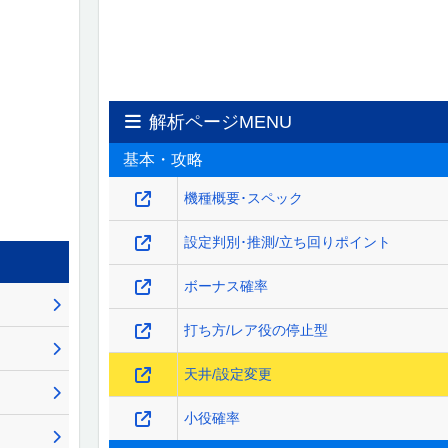
解析ページMENU
基本・攻略
機種概要･スペック
設定判別･推測/立ち回りポイント
ボーナス確率
打ち方/レア役の停止型
天井/設定変更
小役確率