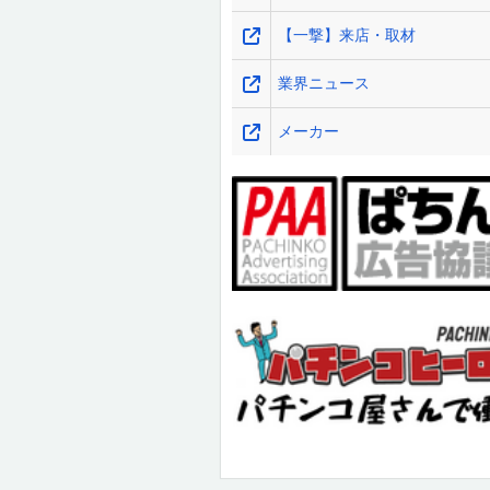
【一撃】来店・取材
業界ニュース
メーカー