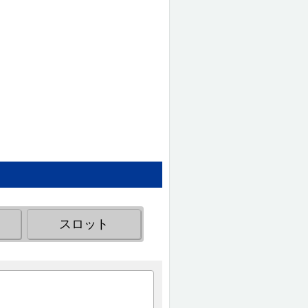
スロット
L