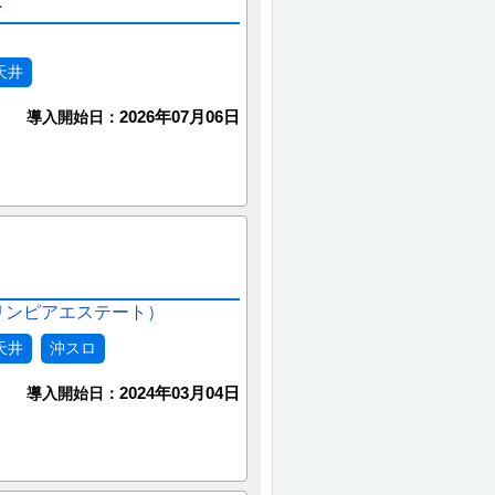
）
天井
2026年07月06日
導入開始日：
（オリンピアエステート）
天井
沖スロ
2024年03月04日
導入開始日：