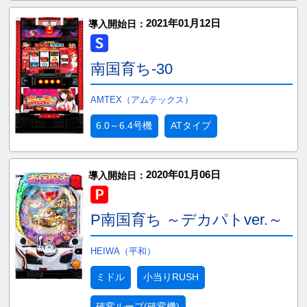
2021年01月12日
導入開始日：
南国育ち-30
AMTEX（アムテックス）
6.0～6.4号機
ATタイプ
2020年01月06日
導入開始日：
P南国育ち ～デカパトver.～
HEIWA（平和）
ミドル
小当りRUSH
確変ループ(確変機)