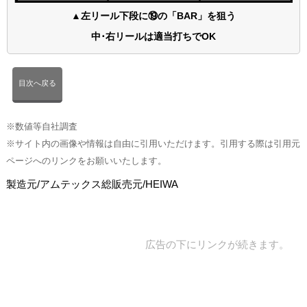
▲左リール下段に⑲の「BAR」を狙う
中･右リールは適当打ちでOK
目次へ戻る
※数値等自社調査
※サイト内の画像や情報は自由に引用いただけます。引用する際は引用元
ページへのリンクをお願いいたします。
製造元/アムテックス総販売元/HEIWA
広告の下にリンクが続きます。