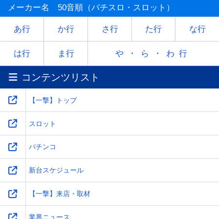
マ
ミ
ム
メ
モ
メーカー名 50音順（パチスロ・スロット）
ヤ
-
ユ
-
ヨ
あ行
か行
さ行
た行
な行
ラ
リ
ル
レ
ロ
は行
ま行
や・ら・わ行
コンテンツリスト
ワ
-
-
-
-
【一撃】トップ
スロット
パチンコ
新台スケジュール
【一撃】来店・取材
業界ニュース