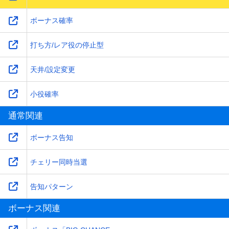
ボーナス確率
打ち方/レア役の停止型
天井/設定変更
小役確率
通常関連
ボーナス告知
チェリー同時当選
告知パターン
ボーナス関連