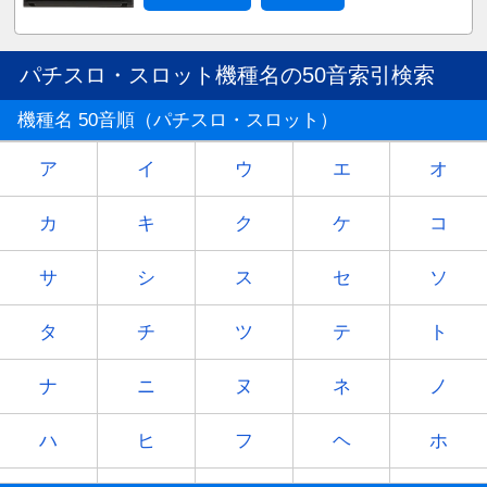
パチスロ・スロット機種名の50音索引検索
機種名 50音順（パチスロ・スロット）
ア
イ
ウ
エ
オ
カ
キ
ク
ケ
コ
サ
シ
ス
セ
ソ
タ
チ
ツ
テ
ト
ナ
ニ
ヌ
ネ
ノ
ハ
ヒ
フ
ヘ
ホ