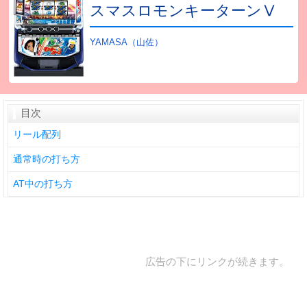
スマスロモンキーターンⅤ
YAMASA（山佐）
目次
リール配列
通常時の打ち方
AT中の打ち方
広告の下にリンクが続きます。