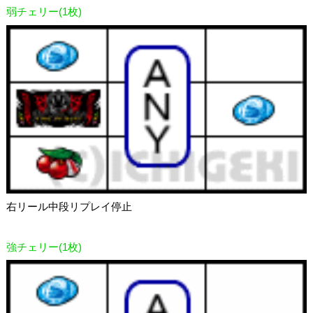
弱チェリー(1枚)
右リール中段リプレイ停止
強チェリー(1枚)