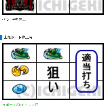
ペラ小V型停止
上段ボート停止時
⇒
ボート/強チャンス目