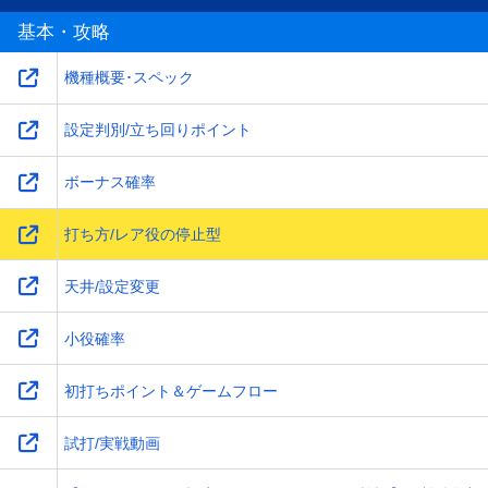
基本・攻略
機種概要･スペック
設定判別/立ち回りポイント
ボーナス確率
打ち方/レア役の停止型
天井/設定変更
小役確率
初打ちポイント＆ゲームフロー
試打/実戦動画