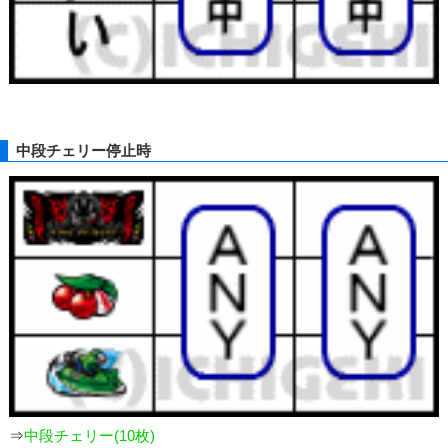
中段チェリー停止時
⇒
中段チェリー(10枚)