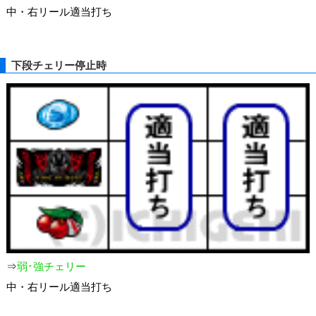
中・右リール適当打ち
下段チェリー停止時
⇒
弱･強チェリー
中・右リール適当打ち