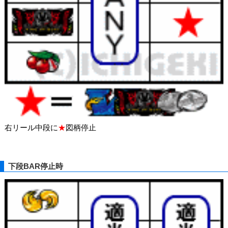
右リール中段に
★
図柄停止
下段BAR停止時