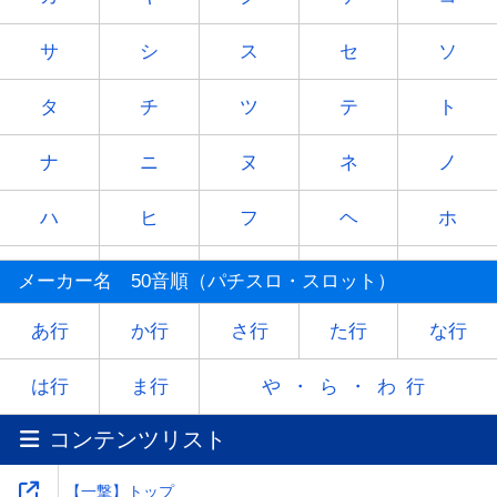
サ
シ
ス
セ
ソ
タ
チ
ツ
テ
ト
ナ
ニ
ヌ
ネ
ノ
ハ
ヒ
フ
ヘ
ホ
マ
ミ
ム
メ
モ
メーカー名 50音順（パチスロ・スロット）
ヤ
-
ユ
-
ヨ
あ行
か行
さ行
た行
な行
ラ
リ
ル
レ
ロ
は行
ま行
や・ら・わ行
コンテンツリスト
ワ
-
-
-
-
【一撃】トップ