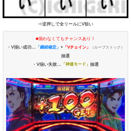
⇒逆押しで全リールにV狙い
■揃わなくてもチャンスあり！
・V揃い成功…
+
「継続確定」
「Vチェイン」
（ループストック）
抽選
・V揃い失敗…
「神速モード」
抽選