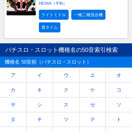
HEIWA（平和）
ライトミドル
一種二種混合機
遊タイム
パチスロ・スロット機種名の50音索引検索
機種名 50音順（パチスロ・スロット）
ア
イ
ウ
エ
オ
カ
キ
ク
ケ
コ
サ
シ
ス
セ
ソ
タ
チ
ツ
テ
ト