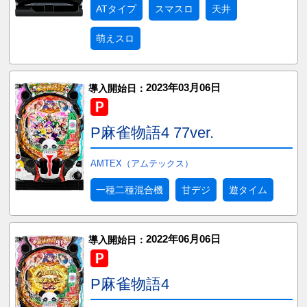
ATタイプ
スマスロ
天井
萌えスロ
2023年03月06日
導入開始日：
P麻雀物語4 77ver.
AMTEX（アムテックス）
一種二種混合機
甘デジ
遊タイム
2022年06月06日
導入開始日：
P麻雀物語4