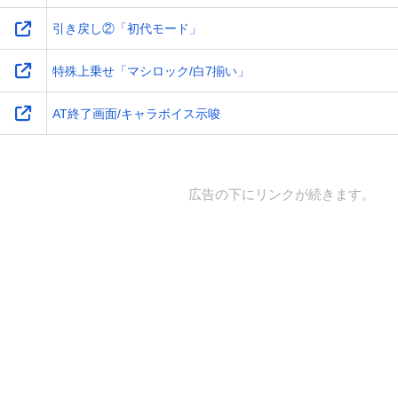
引き戻し②「初代モード」
特殊上乗せ「マシロック/白7揃い」
AT終了画面/キャラボイス示唆
広告の下にリンクが続きます。