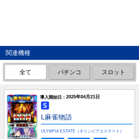
関連機種
全て
パチンコ
スロット
2025年04月21日
導入開始日：
L麻雀物語
OLYMPIA ESTATE（オリンピアエステート）