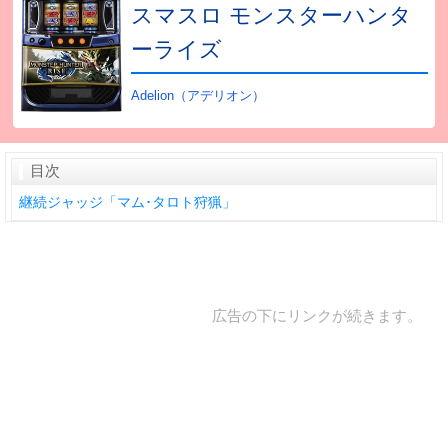
スマスロ モンスターハンタ
ーライズ
Adelion（アデリオン）
目次
継続ジャッジ「マム･タロト狩猟」
広告の下にリンクが続きます。