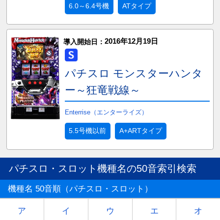
6.0～6.4号機
ATタイプ
2016年12月19日
導入開始日：
パチスロ モンスターハンタ
ー～狂竜戦線～
Enterrise（エンターライズ）
5.5号機以前
A+ARTタイプ
パチスロ・スロット機種名の50音索引検索
機種名 50音順（パチスロ・スロット）
ア
イ
ウ
エ
オ