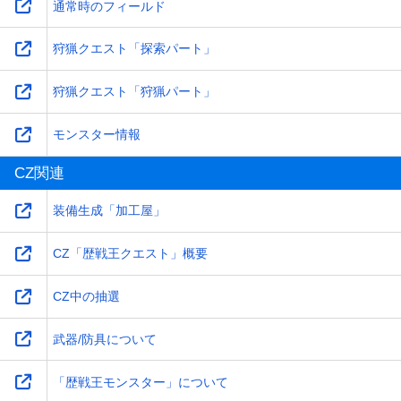
通常時のフィールド
狩猟クエスト「探索パート」
狩猟クエスト「狩猟パート」
モンスター情報
CZ関連
装備生成「加工屋」
CZ「歴戦王クエスト」概要
CZ中の抽選
武器/防具について
「歴戦王モンスター」について