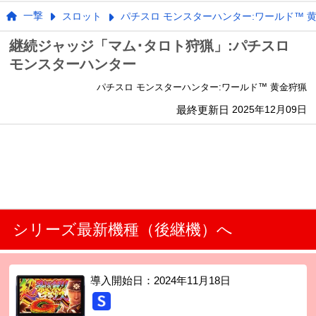
一撃
スロット
パチスロ モンスターハンター:ワールド™ 
継続ジャッジ「マム･タロト狩猟」:パチスロ
モンスターハンター
パチスロ モンスターハンター:ワールド™ 黄金狩猟
最終更新日
2025年12月09日
シリーズ最新機種（後継機）へ
導入開始日：
2024年11月18日