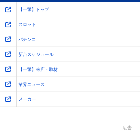
【一撃】トップ
スロット
パチンコ
新台スケジュール
【一撃】来店・取材
業界ニュース
メーカー
広告