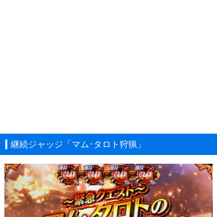
継続ジャッジ「マム･タロト狩猟」