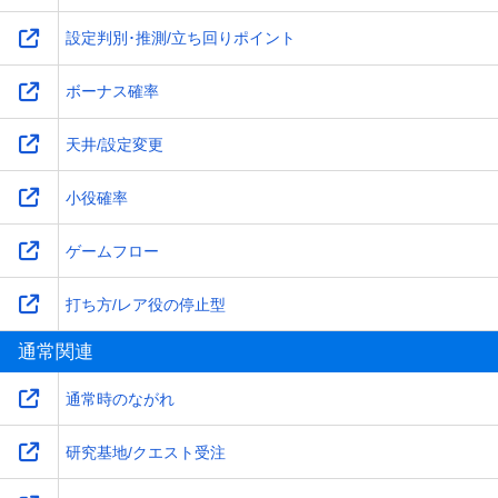
設定判別･推測/立ち回りポイント
ボーナス確率
天井/設定変更
小役確率
ゲームフロー
打ち方/レア役の停止型
通常関連
通常時のながれ
研究基地/クエスト受注