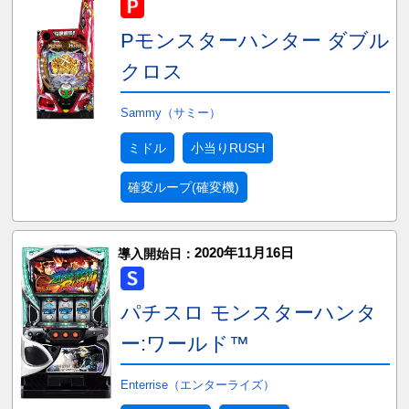
Pモンスターハンター ダブル
クロス
Sammy（サミー）
ミドル
小当りRUSH
確変ループ(確変機)
2020年11月16日
導入開始日：
パチスロ モンスターハンタ
ー:ワールド™
Enterrise（エンターライズ）