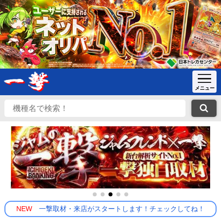
NEW
一撃取材・来店がスタートします！チェックしてね！