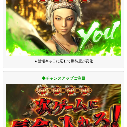
▲登場キャラに応じて期待度が変化
◆チャンスアップに注目