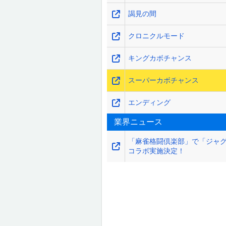
謁見の間
クロニクルモード
キングカボチャンス
スーパーカボチャンス
エンディング
業界ニュース
「麻雀格闘倶楽部」で「ジャ
コラボ実施決定！