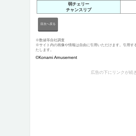
弱チェリー
チャンスリプ
目次へ戻る
※数値等自社調査
※サイト内の画像や情報は自由に引用いただけます。引用す
たします。
©Konami Amusement
広告の下にリンクが続