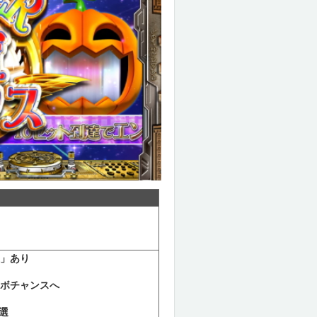
」あり
ボチャンスへ
選