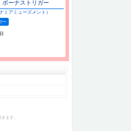
 ボーナストリガー
nt（コナミアミューズメント）
ガー
2日
続きます。