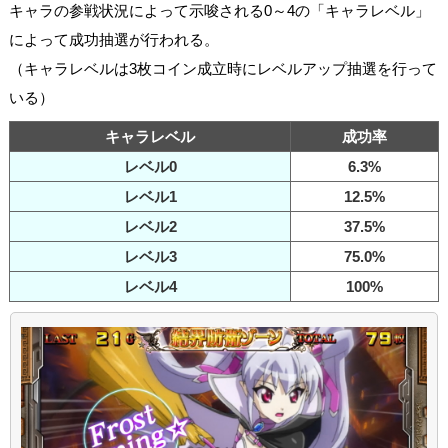
キャラの参戦状況によって示唆される0～4の「キャラレベル」
によって成功抽選が行われる。
（キャラレベルは3枚コイン成立時にレベルアップ抽選を行って
いる）
キャラレベル
成功率
レベル0
6.3%
レベル1
12.5%
レベル2
37.5%
レベル3
75.0%
レベル4
100%