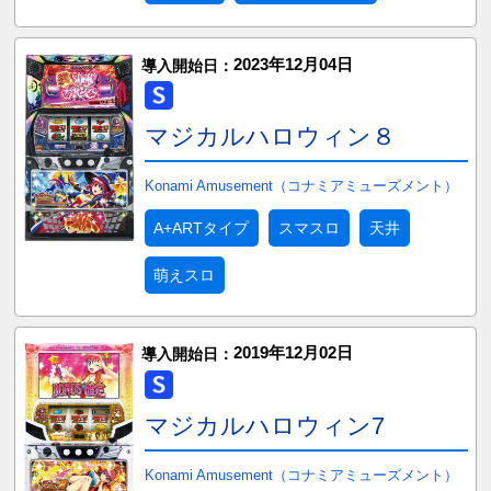
2023年12月04日
導入開始日：
マジカルハロウィン８
Konami Amusement（コナミアミューズメント）
A+ARTタイプ
スマスロ
天井
萌えスロ
2019年12月02日
導入開始日：
マジカルハロウィン7
Konami Amusement（コナミアミューズメント）