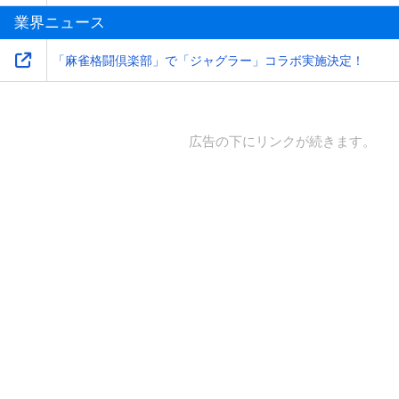
業界ニュース
「麻雀格闘倶楽部」で「ジャグラー」コラボ実施決定！
広告の下にリンクが続きます。