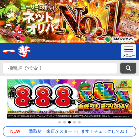
NEW
一撃取材・来店がスタートします！チェックしてね！