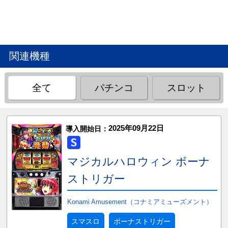
関連機種
全て
パチンコ
スロット
2025年09月22日
導入開始日：
マジカルハロウィン ボーナ
ストリガー
Konami Amusement（コナミアミューズメント）
スマスロ
ボーナストリガー