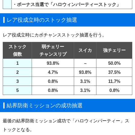
・ボーナス当選で「ハロウィンパーティーストック」
レア役成立時のストック抽選
レア役成立時にカボチャンスストック抽選を行う。
ストック
弱チェリー
スイカ
強チェリー
個数
チャンスリプ
1
93.8%
–
50.0%
2
4.7%
93.8%
37.5%
3
0.8%
3.1%
11.7%
5
0.8%
3.1%
0.8%
結界防衛ミッションの成功抽選
最後の結界防衛ミッション成功で「ハロウィンパーティー」ス
トックとなる。