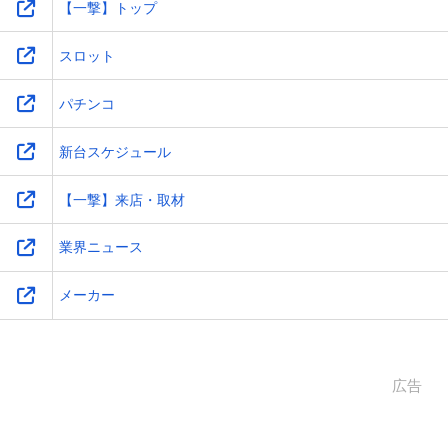
【一撃】トップ
スロット
パチンコ
新台スケジュール
【一撃】来店・取材
業界ニュース
メーカー
広告