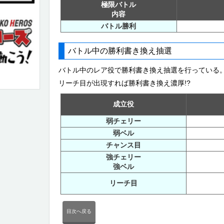
極限バトル
内容
バトル勝利
バトル中の勝利書き換え抽選
バトル中のレア役で勝利書き換え抽選を行っている
リーチ目が出現すれば勝利書き換え濃厚!?
成立役
弱チェリー
弱ベル
チャンス目
強チェリー
強ベル
リーチ目
目次へ戻る