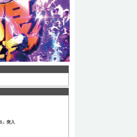
ES」突入