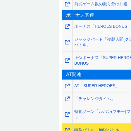
前兆ゲーム数の振り分け抽選
ボーナス関連
ボーナス「HEROES BONUS
ジャッジパート「複製人間(ク
バトル」
上位ボーナス「SUPER HERO
BONUS」
AT関連
AT「SUPER HEROES」
「チャレンジタイム」
特化ゾーン「ルパン(マモー)
ャー」
特殊バトル「極限バトル」