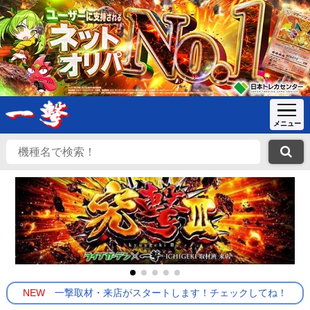
NEW
一撃取材・来店がスタートします！チェックしてね！