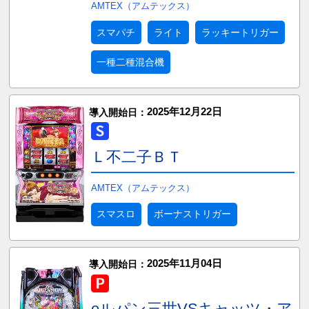
AMTEX（アムテックス）
スマパチ
ライト
ラッキートリガー
一種二種混合機
2025年12月22日
導入開始日：
Ｌ不二子ＢＴ
AMTEX（アムテックス）
スマスロ
ボーナストリガー
2025年11月04日
導入開始日：
eルパン三世VSキャッツ・ア