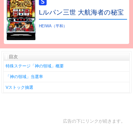
Lルパン三世 大航海者の秘宝
HEIWA（平和）
目次
特殊ステージ「神の領域」概要
「神の領域」当選率
Vストック抽選
広告の下にリンクが続きます。