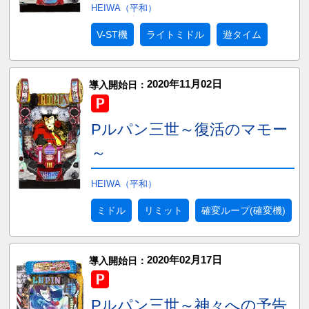
HEIWA（平和）
V-ST機
ライトミドル
遊タイム
2020年11月02日
導入開始日：
Pルパン三世～復活のマモー
～
HEIWA（平和）
ミドル
リミット
確変ループ(確変機)
2020年02月17日
導入開始日：
Pルパン三世～神々への予告