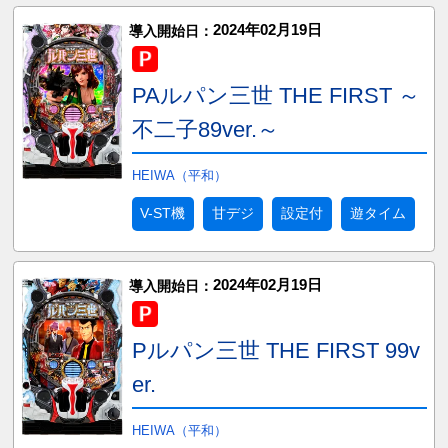
2024年02月19日
導入開始日：
PAルパン三世 THE FIRST ～
不二子89ver.～
HEIWA（平和）
V-ST機
甘デジ
設定付
遊タイム
2024年02月19日
導入開始日：
Pルパン三世 THE FIRST 99v
er.
HEIWA（平和）