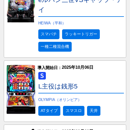
イ
HEIWA（平和）
スマパチ
ラッキートリガー
一種二種混合機
2025年10月06日
導入開始日：
L主役は銭形5
OLYMPIA（オリンピア）
ATタイプ
スマスロ
天井