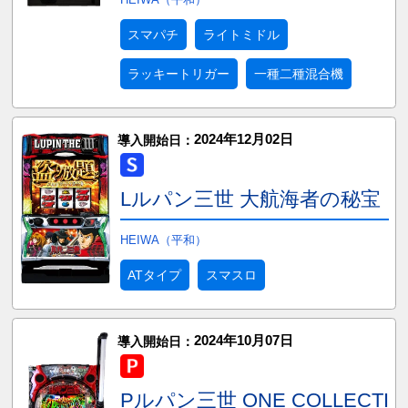
スマパチ
ライトミドル
ラッキートリガー
一種二種混合機
2024年12月02日
導入開始日：
Lルパン三世 大航海者の秘宝
HEIWA（平和）
ATタイプ
スマスロ
2024年10月07日
導入開始日：
Pルパン三世 ONE COLLECTI