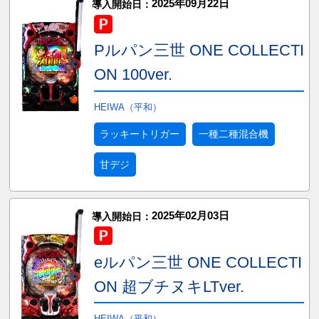
2025年09月22日
導入開始日：
Pルパン三世 ONE COLLECTI
ON 100ver.
HEIWA（平和）
ラッキートリガー
一種二種混合機
甘デジ
2025年02月03日
導入開始日：
eルパン三世 ONE COLLECTI
ON 超ブチヌキLTver.
HEIWA（平和）