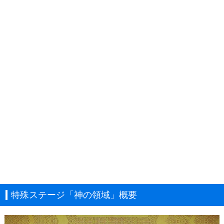
特殊ステージ「神の領域」概要