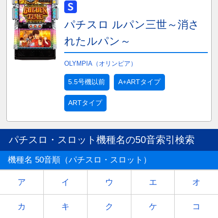
パチスロ ルパン三世～消さ
れたルパン～
OLYMPIA（オリンピア）
5.5号機以前
A+ARTタイプ
ARTタイプ
パチスロ・スロット機種名の50音索引検索
機種名 50音順（パチスロ・スロット）
ア
イ
ウ
エ
オ
カ
キ
ク
ケ
コ