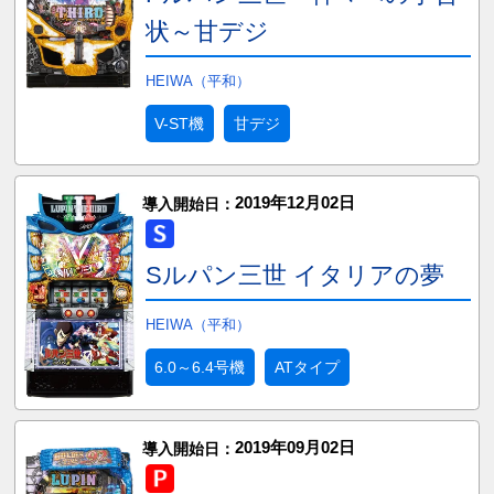
状～甘デジ
HEIWA（平和）
V-ST機
甘デジ
2019年12月02日
導入開始日：
Sルパン三世 イタリアの夢
HEIWA（平和）
6.0～6.4号機
ATタイプ
2019年09月02日
導入開始日：