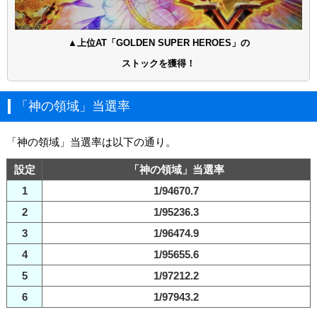
▲上位AT「GOLDEN SUPER HEROES」の
ストックを獲得！
「神の領域」当選率
「神の領域」当選率は以下の通り。
設定
「神の領域」当選率
1
1/94670.7
2
1/95236.3
3
1/96474.9
4
1/95655.6
5
1/97212.2
6
1/97943.2