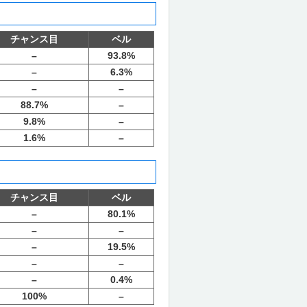
チャンス目
ベル
–
93.8%
–
6.3%
–
–
88.7%
–
9.8%
–
1.6%
–
チャンス目
ベル
–
80.1%
–
–
–
19.5%
–
–
–
0.4%
100%
–