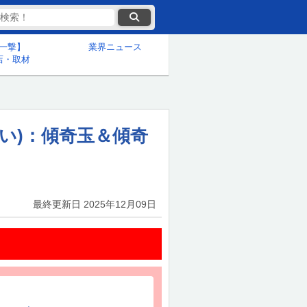
一撃】
業界ニュース
店・取材
い)：傾奇玉＆傾奇
最終更新日
2025年12月09日