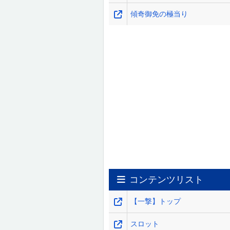
傾奇御免の極当り
コンテンツリスト
【一撃】トップ
スロット