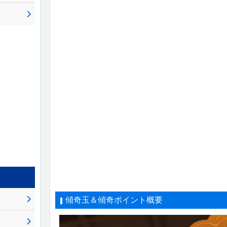
傾奇玉＆傾奇ポイント概要