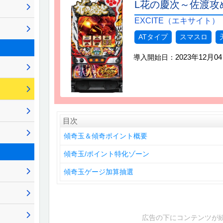
L花の慶次～佐渡攻
EXCITE（エキサイト）
ATタイプ
スマスロ
2023年12月0
導入開始日：
目次
傾奇玉＆傾奇ポイント概要
傾奇玉/ポイント特化ゾーン
傾奇玉ゲージ加算抽選
広告の下にコンテンツが