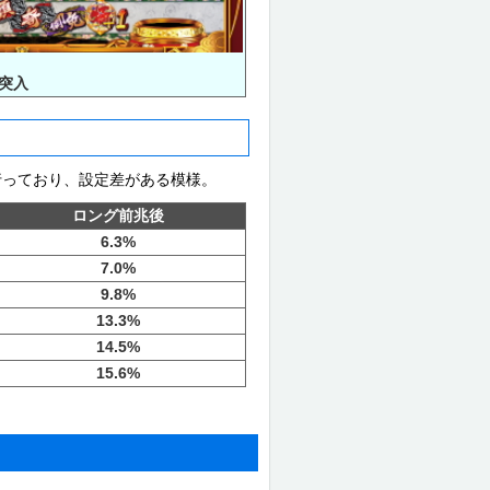
突入
行っており、設定差がある模様。
ロング前兆後
6.3%
7.0%
9.8%
13.3%
14.5%
15.6%