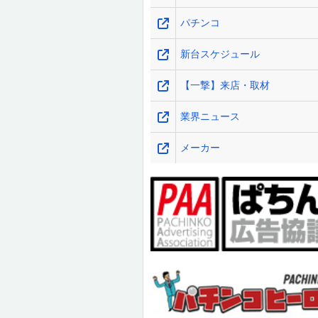
パチンコ
新台スケジュール
【一撃】来店・取材
業界ニュース
メーカー