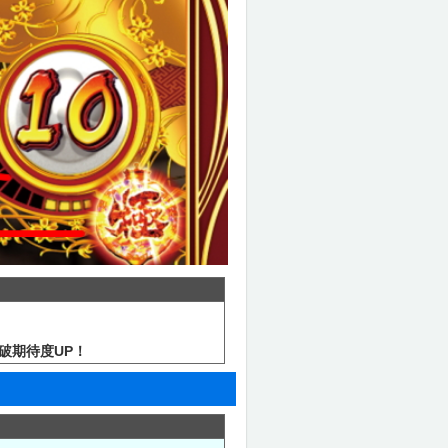
破期待度UP！