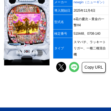
メーカー
newgin（ニューギン）
導入開始日
2025年11月4日
e花の慶次～黄金の一
型式名
撃H4
検定番号
510448、0708-140
スマパチ、ラッキート
タイプ
リガー、一種二種混合
機
Copy URL