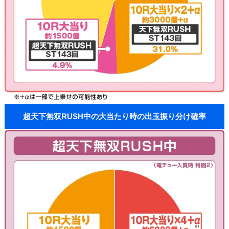
超天下無双RUSH中の大当たり時の出玉振り分け確率