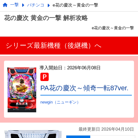
一撃
パチンコ
e花の慶次～黄金の一撃
花の慶次 黄金の一撃 解析攻略
e花の慶次～黄金の一撃
シリーズ最新機種（後継機）へ
導入開始日：
2026年06月08日
PA花の慶次～傾奇一転87ver.
newgin（ニューギン）
最終更新日
2026年04月10日