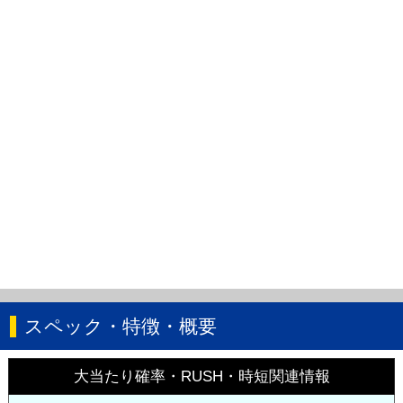
スペック・特徴・概要
大当たり確率・RUSH・時短関連情報