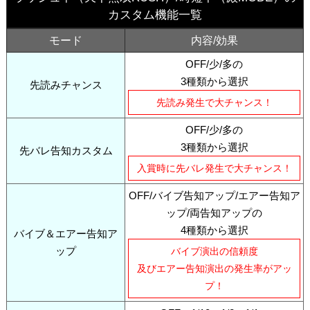
カスタム機能一覧
モード
内容/効果
OFF/少/多の
3種類から選択
先読みチャンス
先読み発生で大チャンス！
OFF/少/多の
3種類から選択
先バレ告知カスタム
入賞時に先バレ発生で大チャンス！
OFF/バイブ告知アップ/エアー告知ア
ップ/両告知アップの
4種類から選択
バイブ＆エアー告知ア
ップ
バイブ演出の信頼度
及びエアー告知演出の発生率がアッ
プ！