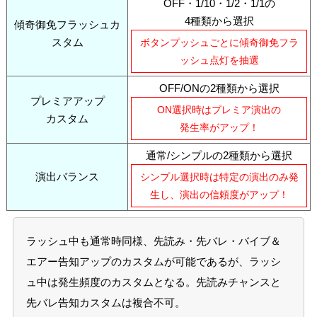
OFF・1/10・1/2・1/1の
4種類から選択
傾奇御免フラッシュカ
スタム
ボタンプッシュごとに傾奇御免フラ
ッシュ点灯を抽選
OFF/ONの2種類から選択
プレミアアップ
ON選択時はプレミア演出の
カスタム
発生率がアップ！
通常/シンプルの2種類から選択
演出バランス
シンプル選択時は特定の演出のみ発
生し、演出の信頼度がアップ！
ラッシュ中も通常時同様、先読み・先バレ・バイブ＆
エアー告知アップのカスタムが可能であるが、ラッシ
ュ中は発生頻度のカスタムとなる。先読みチャンスと
先バレ告知カスタムは複合不可。