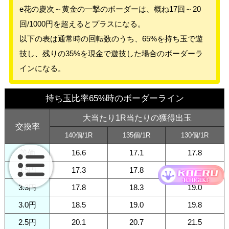
e花の慶次～黄金の一撃のボーダーは、概ね17回～20
回/1000円を超えるとプラスになる。
以下の表は通常時の回転数のうち、65%を持ち玉で遊
技し、残りの35%を現金で遊技した場合のボーダーラ
インになる。
持ち玉比率65%時のボーダーライン
大当たり1R当たりの獲得出玉
交換率
140個/1R
135個/1R
130個/1R
等価
16.6
17.1
17.8
3.5円
17.3
17.8
18.5
3.3円
17.8
18.3
19.0
3.0円
18.5
19.0
19.8
2.5円
20.1
20.7
21.5