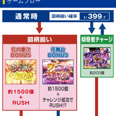
ゲームフロー