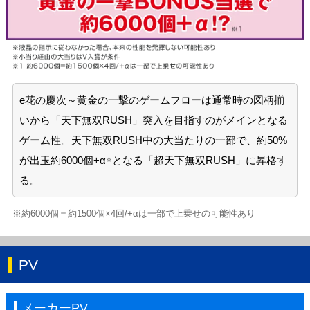
e花の慶次～黄金の一撃のゲームフローは通常時の図柄揃
いから「天下無双RUSH」突入を目指すのがメインとなる
ゲーム性。天下無双RUSH中の大当たりの一部で、約50%
が出玉約6000個+α
となる「超天下無双RUSH」に昇格す
※
る。
※約6000個＝約1500個×4回/+αは一部で上乗せの可能性あり
PV
メーカーPV