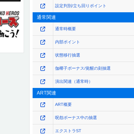
設定判別/立ち回りポイント
通常関連
通常時概要
内部ポイント
状態移行抽選
伽椰子ボーナス/覚醒の刻抽選
演出関連（通常時）
ART関連
ART概要
呪怨ボーナス中の抽選
エクストラST