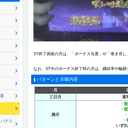
ST終了画面の月は、「ボーナス当選」や「巻き戻し
なお、ST中のボーナス終了時の月は、継続率や輪廻
パターンと示唆内容
月
抽選
三日月
通
・呪
・呪
満月
・
・
選パチス
いずれ