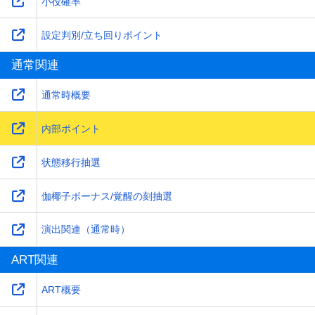
小役確率
設定判別/立ち回りポイント
通常関連
通常時概要
内部ポイント
状態移行抽選
伽椰子ボーナス/覚醒の刻抽選
演出関連（通常時）
ART関連
ART概要