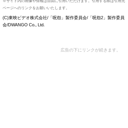
※サイト内の画像や情報は自由に引用いただけます。引用する際は引用元
ページへのリンクをお願いいたします。
(C)東映ビデオ株式会社/「呪怨」製作委員会/「呪怨2」製作委員
会/DWANGO Co., Ltd.
広告の下にリンクが続きます。