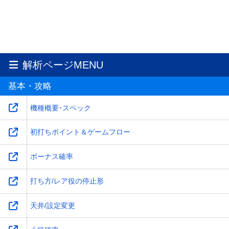
解析ページMENU
基本・攻略
機種概要･スペック
初打ちポイント＆ゲームフロー
ボーナス確率
打ち方/レア役の停止形
天井/設定変更