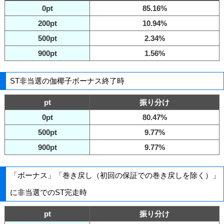
0pt
85.16%
200pt
10.94%
500pt
2.34%
900pt
1.56%
ST非当選の伽椰子ボーナス終了時
pt
振り分け
0pt
80.47%
500pt
9.77%
900pt
9.77%
「ボーナス」「巻き戻し（初回の保証での巻き戻しを除く）」
に非当選でのST完走時
pt
振り分け