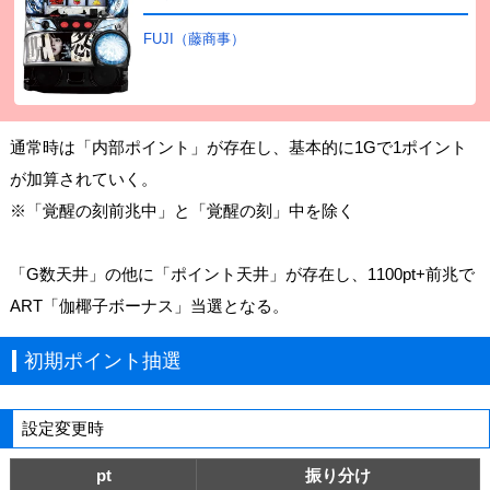
FUJI（藤商事）
通常時は「内部ポイント」が存在し、基本的に1Gで1ポイント
が加算されていく。
※「覚醒の刻前兆中」と「覚醒の刻」中を除く
「G数天井」の他に「ポイント天井」が存在し、1100pt+前兆で
ART「伽椰子ボーナス」当選となる。
初期ポイント抽選
設定変更時
pt
振り分け