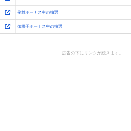
俊雄ボーナス中の抽選
伽椰子ボーナス中の抽選
広告の下にリンクが続きます。