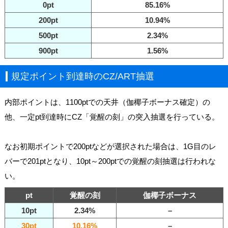
0pt
85.16%
200pt
10.94%
500pt
2.34%
900pt
1.56%
規定ポイント到達時のCZ/ART抽選
内部ポイントは、1100ptでの天井（伽椰子ボーナス確定）の
他、一定pt到達時にCZ「覚醒の刻」の突入抽選を行っている。
なお初期ポイントで200ptなどが選択された場合は、1G目のレ
バーで201ptとなり、10pt～200ptでの覚醒の刻抽選は行われな
い。
pt
覚醒の刻
伽椰子ボーナス
10pt
2.34%
–
30pt
10.16%
–