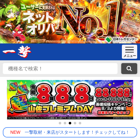
NEW
一撃取材・来店がスタートします！チェックしてね！