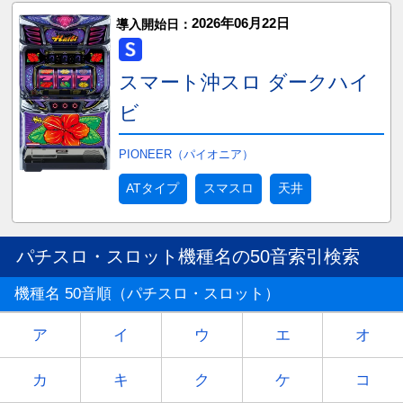
2026年06月22日
導入開始日：
スマート沖スロ ダークハイ
ビ
PIONEER（パイオニア）
ATタイプ
スマスロ
天井
パチスロ・スロット機種名の50音索引検索
機種名 50音順（パチスロ・スロット）
ア
イ
ウ
エ
オ
カ
キ
ク
ケ
コ