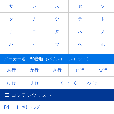
サ
シ
ス
セ
ソ
タ
チ
ツ
テ
ト
ナ
ニ
ヌ
ネ
ノ
ハ
ヒ
フ
ヘ
ホ
マ
ミ
ム
メ
モ
メーカー名 50音順（パチスロ・スロット）
ヤ
-
ユ
-
ヨ
あ行
か行
さ行
た行
な行
ラ
リ
ル
レ
ロ
は行
ま行
や・ら・わ行
コンテンツリスト
ワ
-
-
-
-
【一撃】トップ