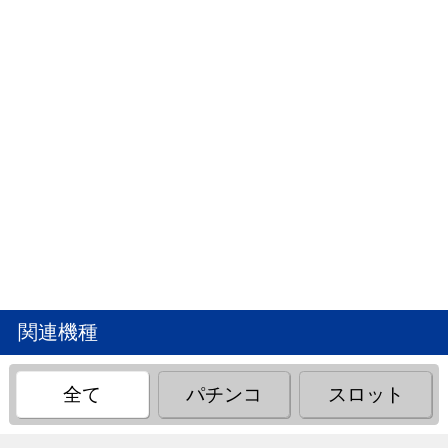
関連機種
全て
パチンコ
スロット