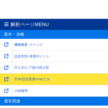
解析ページMENU
基本・攻略
機種概要･スペック
設定判別･推測ポイント
打ち方/レア役の停止型
天井/設定変更/やめどき
小役確率
通常関連