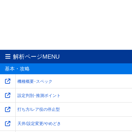
解析ページMENU
基本・攻略
機種概要･スペック
設定判別･推測ポイント
打ち方/レア役の停止型
天井/設定変更/やめどき