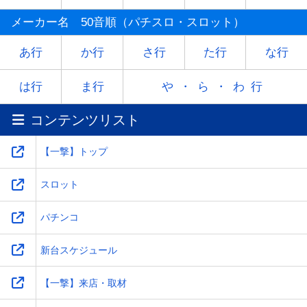
マ
ミ
ム
メ
モ
メーカー名 50音順（パチスロ・スロット）
ヤ
-
ユ
-
ヨ
あ行
か行
さ行
た行
な行
ラ
リ
ル
レ
ロ
は行
ま行
や・ら・わ行
コンテンツリスト
ワ
-
-
-
-
【一撃】トップ
スロット
パチンコ
新台スケジュール
【一撃】来店・取材