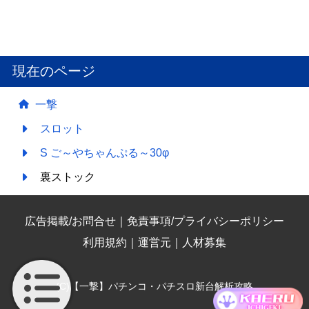
現在のページ
一撃
スロット
S ご～やちゃんぷる～30φ
裏ストック
広告掲載/お問合せ
｜
免責事項/プライバシーポリシー
利用規約
｜
運営元
｜
人材募集
(C)【一撃】パチンコ・パチスロ新台解析攻略