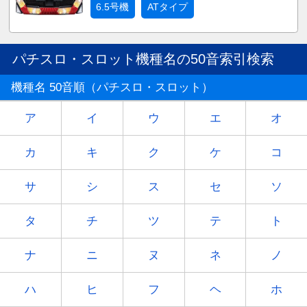
6.5号機
ATタイプ
パチスロ・スロット機種名の50音索引検索
機種名 50音順（パチスロ・スロット）
ア
イ
ウ
エ
オ
カ
キ
ク
ケ
コ
サ
シ
ス
セ
ソ
タ
チ
ツ
テ
ト
ナ
ニ
ヌ
ネ
ノ
ハ
ヒ
フ
ヘ
ホ