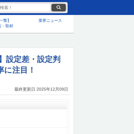
一撃】
業界ニュース
店・取材
】設定差・設定判
率に注目！
最終更新日
2025年12月09日