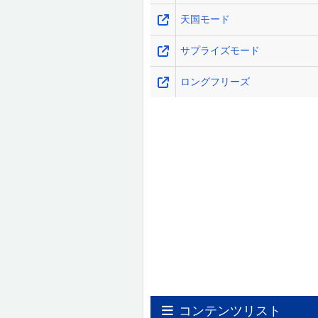
天国モード
サプライズモード
ロングフリーズ
コンテンツリスト