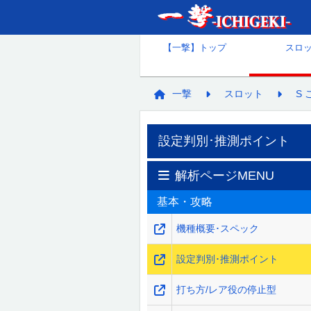
【一撃】トップ
スロ
一撃
スロット
S
設定判別･推測ポイント
解析ページMENU
基本・攻略
機種概要･スペック
設定判別･推測ポイント
打ち方/レア役の停止型