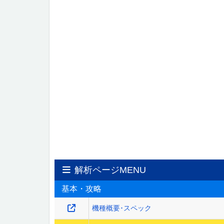
解析ページMENU
基本・攻略
機種概要･スペック