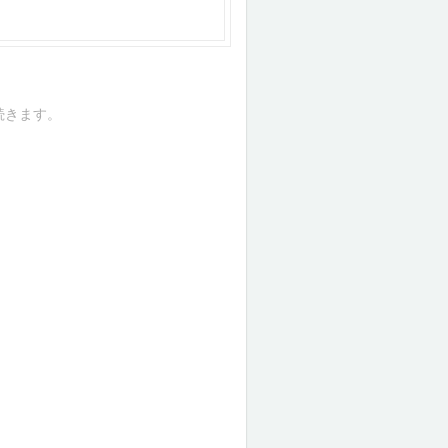
続きます。