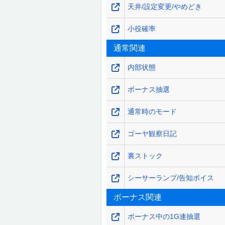
天井/設定変更/やめどき
小役確率
通常関連
内部状態
ボーナス抽選
通常時のモード
ゴーヤ観察日記
裏ストック
シーサーランプ/告知ボイス
ボーナス関連
ボーナス中の1G連抽選