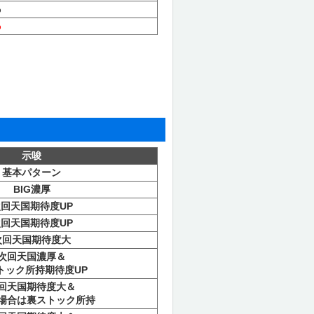
%
%
示唆
基本パターン
BIG濃厚
回天国期待度UP
回天国期待度UP
次回天国期待度大
次回天国濃厚＆
トック所持期待度UP
回天国期待度大＆
場合は裏ストック所持