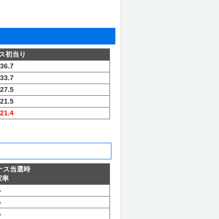
ス初当り
236.7
233.7
227.5
221.5
221.4
ナス当選時
択率
%
%
%