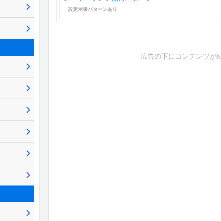
設定示唆パターンあり
広告の下にコンテンツが