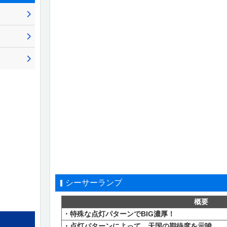
シーサーランプ
概要
・特殊な点灯パターンでBIG濃厚！
・点灯パターンによって、天国の期待度を示唆