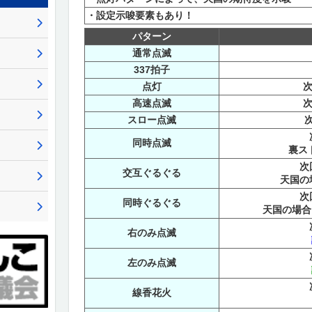
・設定示唆要素もあり！
パターン
通常点滅
337拍子
点灯
次
高速点滅
次
スロー点滅
同時点滅
裏ス
次
交互ぐるぐる
天国の
次
同時ぐるぐる
天国の場合
右のみ点滅
左のみ点滅
線香花火