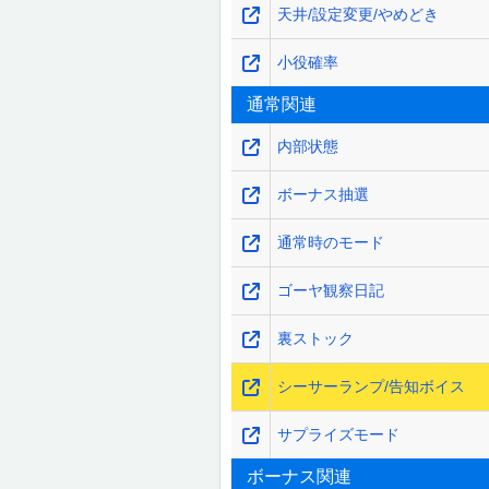
天井/設定変更/やめどき
小役確率
通常関連
内部状態
ボーナス抽選
通常時のモード
ゴーヤ観察日記
裏ストック
シーサーランプ/告知ボイス
サプライズモード
ボーナス関連