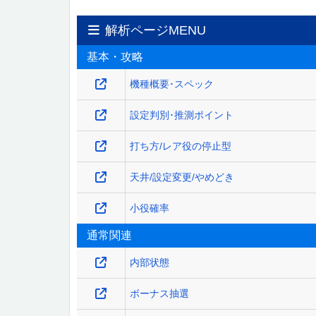
解析ページMENU
基本・攻略
機種概要･スペック
設定判別･推測ポイント
打ち方/レア役の停止型
天井/設定変更/やめどき
小役確率
通常関連
内部状態
ボーナス抽選