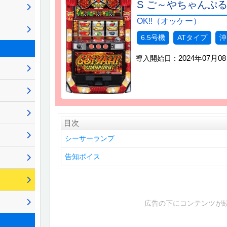
S ご～やちゃんぷる
OK!!（オッケー）
6.5号機
ATタイプ
沖
2024年07月0
導入開始日：
目次
シーサーランプ
告知ボイス
広告の下にコンテンツが