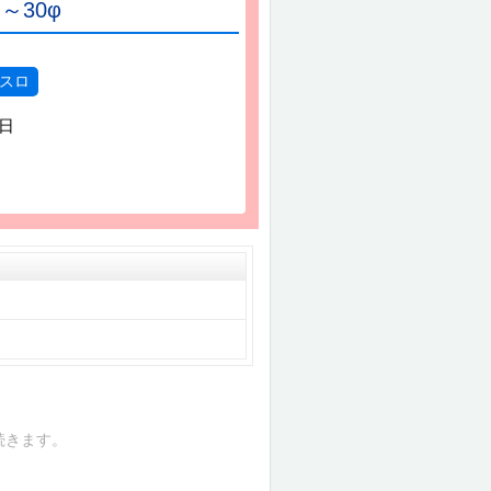
～30φ
スロ
8日
続きます。