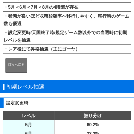
・5月＜6月＜7月＜8月の4段階が存在
・状態が良いほど収穫校確率へ移行しやすく、移行時のゲーム
数も優遇
・設定変更時/天国終了時/規定ゲーム数以外での当選時に初期
レベルを抽選
・レア役にて昇格抽選（主にゴーヤ）
目次へ戻る
初期レベル抽選
設定変更時
レベル
振り分け
5月
60.2%
6月
33.2%