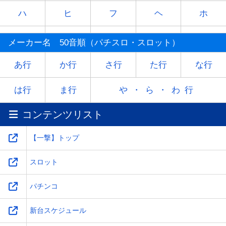
ハ
ヒ
フ
ヘ
ホ
マ
ミ
ム
メ
モ
メーカー名 50音順（パチスロ・スロット）
ヤ
-
ユ
-
ヨ
あ行
か行
さ行
た行
な行
ラ
リ
ル
レ
ロ
は行
ま行
や・ら・わ行
コンテンツリスト
ワ
-
-
-
-
【一撃】トップ
スロット
パチンコ
新台スケジュール