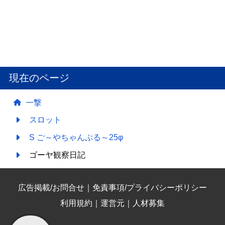
現在のページ
一撃
スロット
S ご～やちゃんぷる～25φ
ゴーヤ観察日記
広告掲載/お問合せ
｜
免責事項/プライバシーポリシー
利用規約
｜
運営元
｜
人材募集