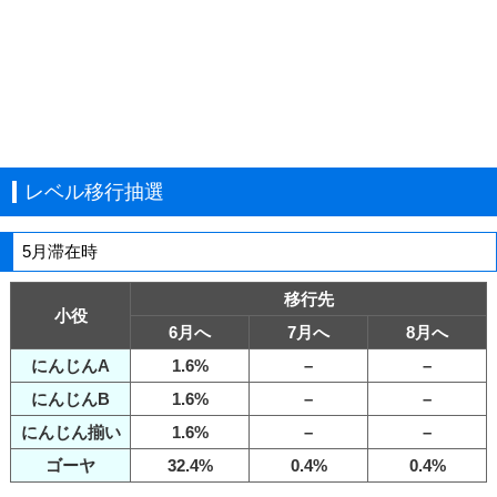
レベル移行抽選
5月滞在時
移行先
小役
6月へ
7月へ
8月へ
にんじんA
1.6%
–
–
にんじんB
1.6%
–
–
にんじん揃い
1.6%
–
–
ゴーヤ
32.4%
0.4%
0.4%