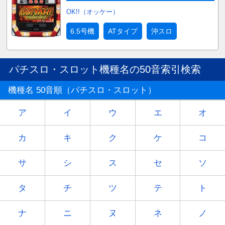
OK!!（オッケー）
6.5号機
ATタイプ
沖スロ
パチスロ・スロット機種名の50音索引検索
機種名 50音順（パチスロ・スロット）
ア
イ
ウ
エ
オ
カ
キ
ク
ケ
コ
サ
シ
ス
セ
ソ
タ
チ
ツ
テ
ト
ナ
ニ
ヌ
ネ
ノ