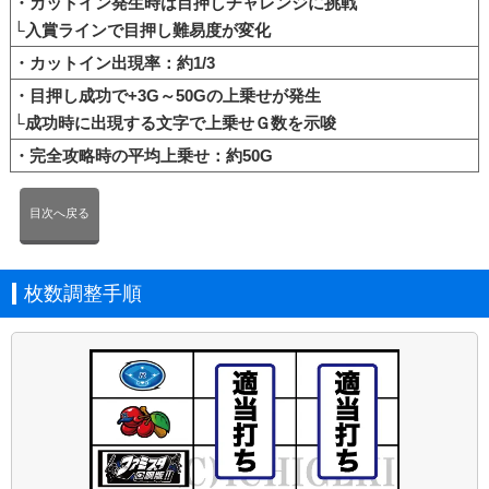
・カットイン発生時は目押しチャレンジに挑戦
└入賞ラインで目押し難易度が変化
・カットイン出現率：約1/3
・目押し成功で+3G～50Gの上乗せが発生
└成功時に出現する文字で上乗せＧ数を示唆
・完全攻略時の平均上乗せ：約50G
目次へ戻る
枚数調整手順