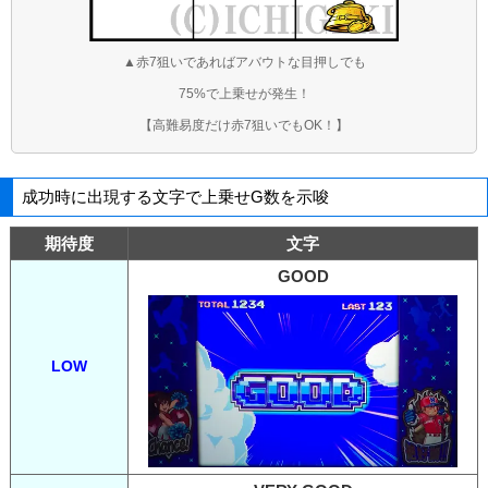
▲赤7狙いであればアバウトな目押しでも
75%で上乗せが発生！
【高難易度だけ赤7狙いでもOK！】
成功時に出現する文字で上乗せG数を示唆
期待度
文字
GOOD
LOW