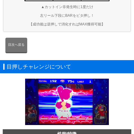
▲カットイン非発生時に1度だけ
左リール下段にBARをビタ押し！
【成功後は逆押しで消化すればMAX獲得可能】
目次へ戻る
目押しチャレンジについて
性能/特徴