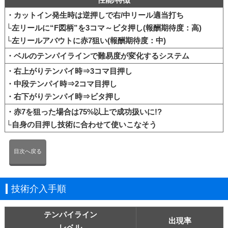
・カットイン発生時は逆押しで右/中リール適当打ち
└左リールに“F図柄”を3コマ～ビタ押し(報酬期待度：高)
└左リールアバウトに赤7狙い(報酬期待度：中)
・ベルのテンパイラインで難易度が変化するシステム
・右上がりテンパイ時⇒3コマ目押し
・中段テンパイ時⇒2コマ目押し
・右下がりテンパイ時⇒ビタ押し
・赤7を狙った場合は75%以上で成功扱いに!?
└自身の目押し技術に合わせて使いこなそう
目次へ戻る
技術介入手順
テンパイライン
出現率
レベル