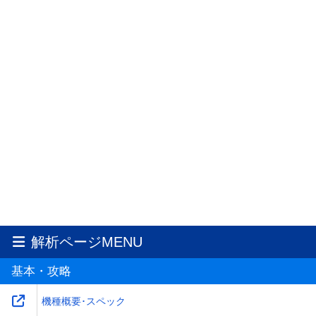
解析ページMENU
基本・攻略
機種概要･スペック