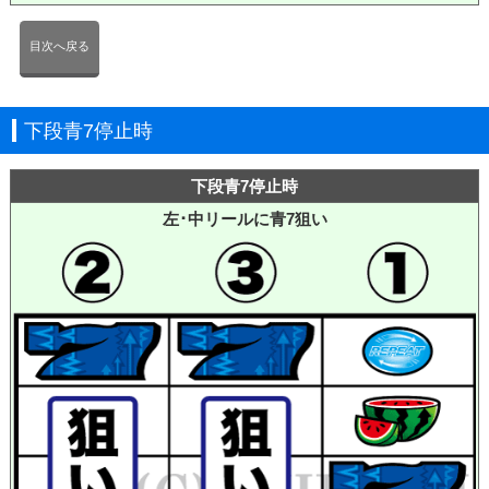
目次へ戻る
下段青7停止時
下段青7停止時
左･中リールに青7狙い