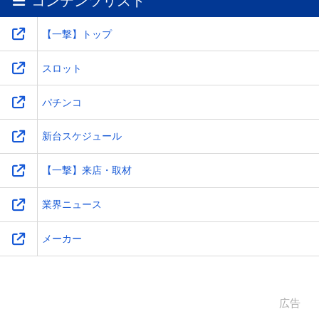
コンテンツリスト
ワ
-
-
-
-
【一撃】トップ
スロット
パチンコ
新台スケジュール
【一撃】来店・取材
業界ニュース
メーカー
広告