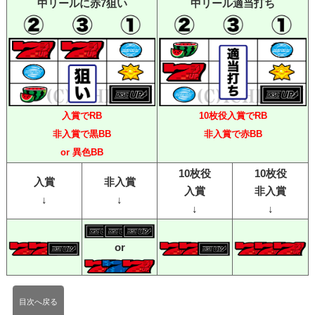
中リールに赤7狙い
中リール適当打ち
入賞でRB
10枚役入賞でRB
非入賞で黒BB
非入賞で赤BB
or 異色BB
10枚役
10枚役
入賞
非入賞
入賞
非入賞
↓
↓
↓
↓
or
目次へ戻る