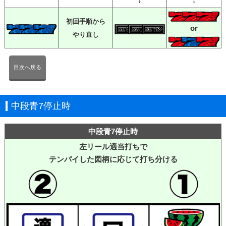
初回手順から
or
やり直し
目次へ戻る
中段青7停止時
中段青7停止時
左リール適当打ちで
テンパイした図柄に応じて打ち分ける