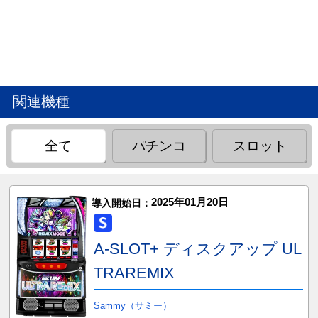
関連機種
全て
パチンコ
スロット
2025年01月20日
導入開始日：
A-SLOT+ ディスクアップ UL
TRAREMIX
Sammy（サミー）