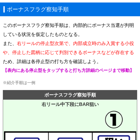
ボーナスフラグ察知手順
このボーナスフラグ察知手順は、内部的にボーナス当選が判明
している状況を仮定したものとなる。
また、
右リールの停止型次第で、内部成立時のみ入賞する小役
や、停止した図柄に応じて判別できるボーナスなどが存在する
ため、詳細は各停止型の打ち方を確認しよう。
【表内にある停止型をタップすると打ち方詳細のページまで移動】
※紹介手順は一例
ボーナスフラグ察知手順
右リール中下段にBAR狙い