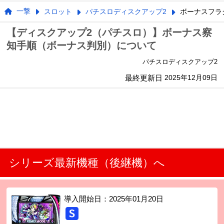
一撃
スロット
パチスロディスクアップ2
ボーナスフラ
【ディスクアップ2（パチスロ）】ボーナス察
知手順（ボーナス判別）について
パチスロディスクアップ2
最終更新日
2025年12月09日
シリーズ最新機種（後継機）へ
導入開始日：
2025年01月20日