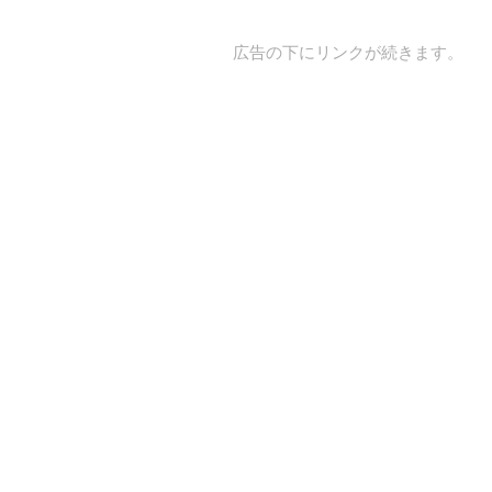
広告の下にリンクが続きます。