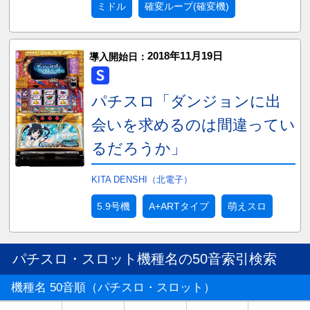
ミドル
確変ループ(確変機)
2018年11月19日
導入開始日：
パチスロ「ダンジョンに出
会いを求めるのは間違ってい
るだろうか」
KITA DENSHI（北電子）
5.9号機
A+ARTタイプ
萌えスロ
パチスロ・スロット機種名の50音索引検索
機種名 50音順（パチスロ・スロット）