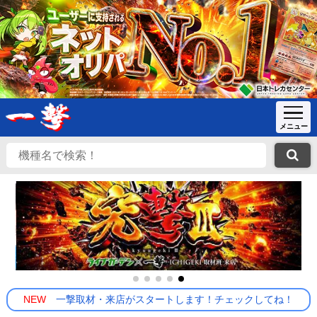
NEW
一撃取材・来店がスタートします！チェックしてね！