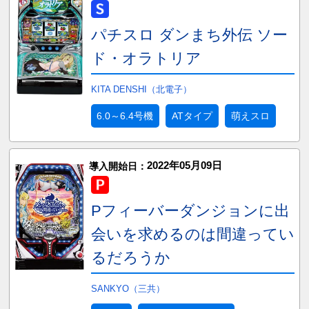
パチスロ ダンまち外伝 ソー
ド・オラトリア
KITA DENSHI（北電子）
6.0～6.4号機
ATタイプ
萌えスロ
2022年05月09日
導入開始日：
Pフィーバーダンジョンに出
会いを求めるのは間違ってい
るだろうか
SANKYO（三共）