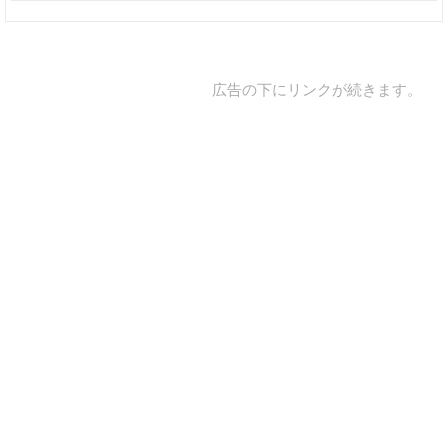
広告の下にリンクが続きます。