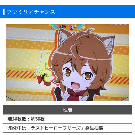
ファミリアチャンス
性能
・獲得枚数：約56枚
・消化中は「ラストヒーローフリーズ」発生抽選