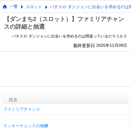
一撃
スロット
パチスロ ダンジョンに出会いを求めるのは
【ダンまち2（スロット）】ファミリアチャン
スの詳細と抽選
パチスロ ダンジョンに出会いを求めるのは間違っているだろうか２
最終更新日
2025年12月09日
目次
ファミリアチャンス
ラッキーチェックの報酬