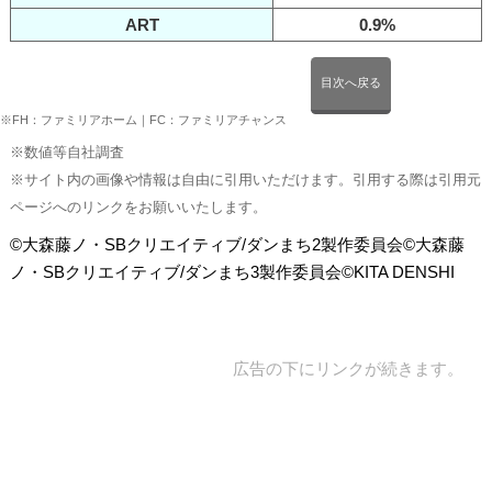
ART
0.9%
目次へ戻る
※FH：ファミリアホーム｜FC：ファミリアチャンス
※数値等自社調査
※サイト内の画像や情報は自由に引用いただけます。引用する際は引用元
ページへのリンクをお願いいたします。
©大森藤ノ・SBクリエイティブ/ダンまち2製作委員会©大森藤
ノ・SBクリエイティブ/ダンまち3製作委員会©KITA DENSHI
広告の下にリンクが続きます。