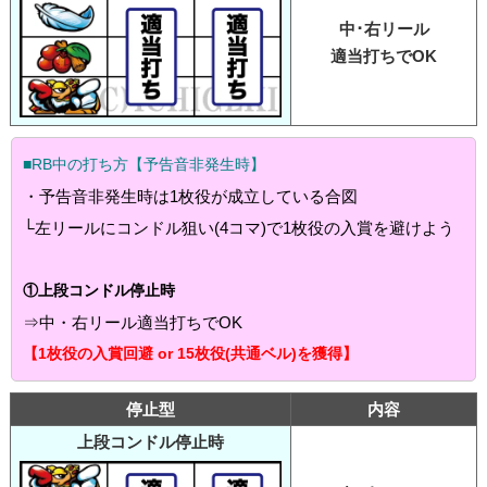
中･右リール
適当打ちでOK
■RB中の打ち方【予告音非発生時】
・予告音非発生時は1枚役が成立している合図
└左リールにコンドル狙い(4コマ)で1枚役の入賞を避けよう
①上段コンドル停止時
⇒中・右リール適当打ちでOK
【1枚役の入賞回避 or 15枚役(共通ベル)を獲得】
停止型
内容
上段コンドル停止時