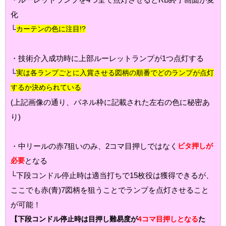
化
└
カーテンの色に注目!?
・技術介入成功時に上部ルーレットランプが1つ点灯する
└
実は各ランプごとに入賞させる図柄の順番でどのランプが点灯
するか決められている
(上記画像の通り、パネル枠に記載された左右の色に秘密あ
り)
・中リールの赤7狙いのみ、2コマ目押しではなく
ビタ押しが
必要
となる
└下段コンドル停止時は適当打ちで15枚役は獲得できるが、
ここでも赤(青)7図柄を狙うことでランプを点灯させること
が可能！
【下段コンドル停止時は目押し難易度が
4コマ目押しとなる
た