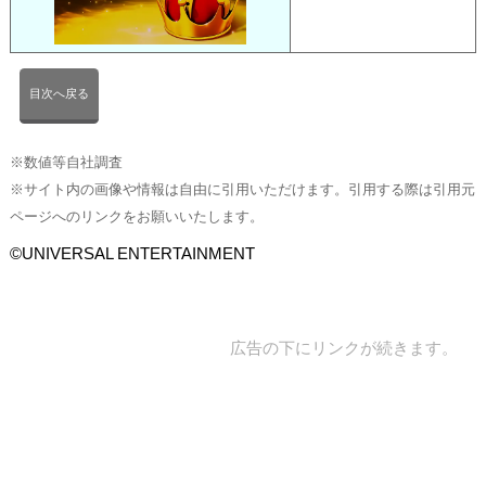
目次へ戻る
※数値等自社調査
※サイト内の画像や情報は自由に引用いただけます。引用する際は引用元
ページへのリンクをお願いいたします。
©UNIVERSAL ENTERTAINMENT
広告の下にリンクが続きます。