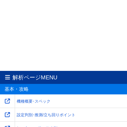
解析ページMENU
基本・攻略
機種概要･スペック
設定判別･推測/立ち回りポイント