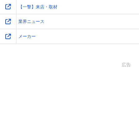
【一撃】来店・取材
業界ニュース
メーカー
広告