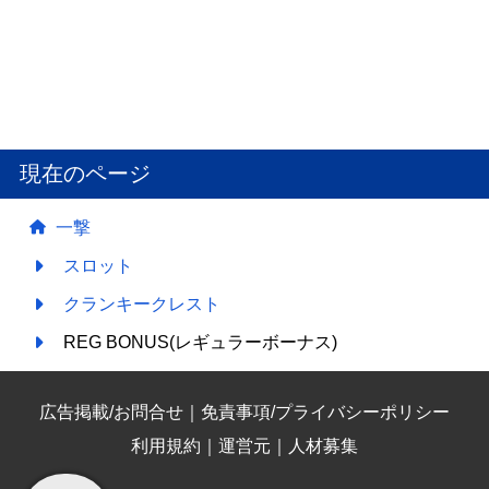
現在のページ
一撃
スロット
クランキークレスト
REG BONUS(レギュラーボーナス)
広告掲載/お問合せ
｜
免責事項/プライバシーポリシー
利用規約
｜
運営元
｜
人材募集