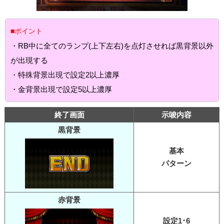
■ポイント
・RB中に全てのランプ(上下左右)を点灯させれば黒背景以外
が出現する
・特殊背景出現で設定2以上濃厚
・金背景出現で設定5以上濃厚
終了画面
示唆内容
黒背景
基本
パターン
赤背景
設定1･6