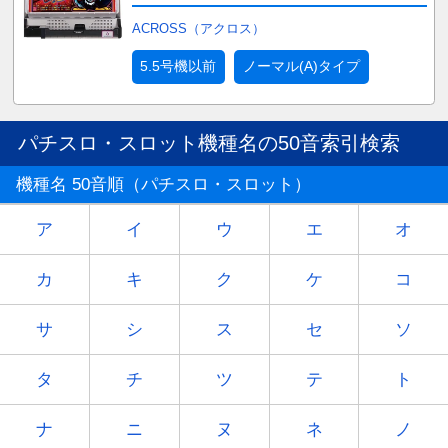
ACROSS（アクロス）
5.5号機以前
ノーマル(A)タイプ
パチスロ・スロット機種名の50音索引検索
機種名 50音順（パチスロ・スロット）
ア
イ
ウ
エ
オ
カ
キ
ク
ケ
コ
サ
シ
ス
セ
ソ
タ
チ
ツ
テ
ト
ナ
ニ
ヌ
ネ
ノ