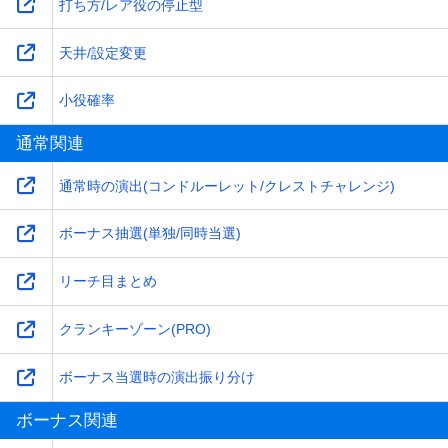
打ち方/レア役の停止型
天井/設定変更
小役確率
通常関連
通常時の演出(コンドルーレット/クレストチャレンジ)
ボーナス抽選(単独/同時当選)
リーチ目まとめ
クランキーゾーン(PRO)
ボーナス当選時の演出振り分け
ボーナス関連