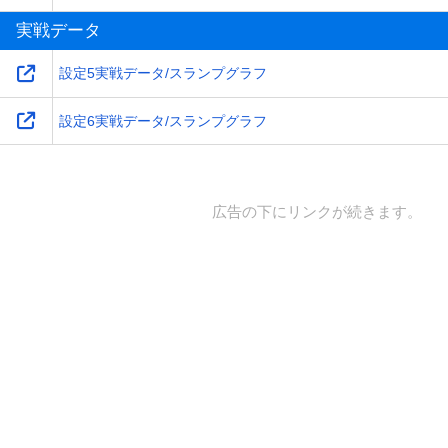
実戦データ
設定5実戦データ/スランプグラフ
設定6実戦データ/スランプグラフ
広告の下にリンクが続きます。