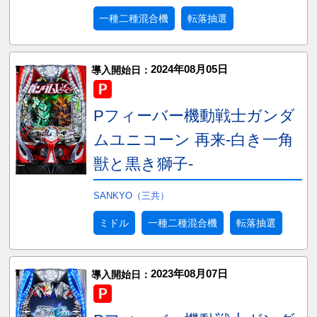
一種二種混合機
転落抽選
2024年08月05日
導入開始日：
Pフィーバー機動戦士ガンダ
ムユニコーン 再来-白き一角
獣と黒き獅子-
SANKYO（三共）
ミドル
一種二種混合機
転落抽選
2023年08月07日
導入開始日：