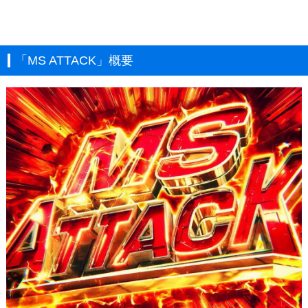
「MS ATTACK」概要