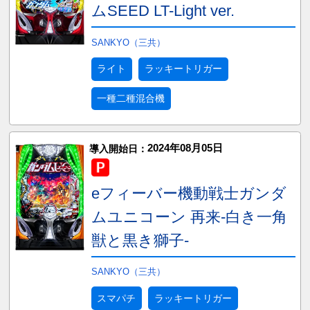
ムSEED LT-Light ver.
SANKYO（三共）
ライト
ラッキートリガー
一種二種混合機
2024年08月05日
導入開始日：
eフィーバー機動戦士ガンダ
ムユニコーン 再来-白き一角
獣と黒き獅子-
SANKYO（三共）
スマパチ
ラッキートリガー