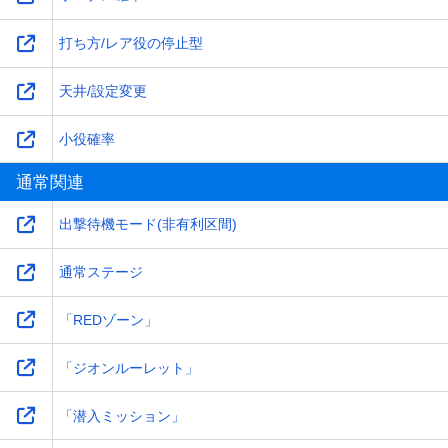
打ち方/レア役の停止型
天井/設定変更
小役確率
通常関連
出撃待機モード(非有利区間)
通常ステージ
「REDゾーン」
「ジオンルーレット」
「潜入ミッション」