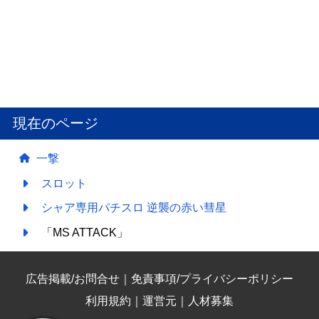
現在のページ
一撃
スロット
シャア専用パチスロ 逆襲の赤い彗星
「MS ATTACK」
広告掲載/お問合せ
｜
免責事項/プライバシーポリシー
利用規約
｜
運営元
｜
人材募集