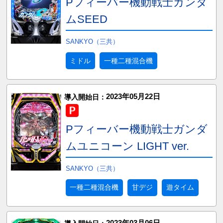
Pフィーバー機動戦士ガンダ
ムSEED
SANKYO（三共）
ミドル
一種二種混合機
2023年05月22日
導入開始日：
Pフィーバー機動戦士ガンダ
ムユニコーン LIGHT ver.
SANKYO（三共）
一種二種混合機
甘デジ
遊タイム
2023年03月06日