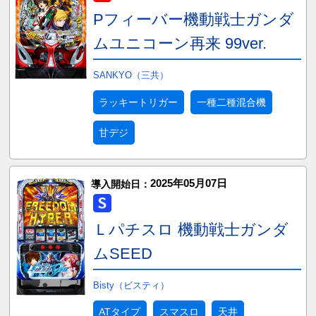
Pフィーバー機動戦士ガンダ
ムユニコーン再来 99ver.
SANKYO（三共）
ラッキートリガー
一種二種混合機
甘デジ
2025年05月07日
導入開始日：
Ｌパチスロ 機動戦士ガンダ
ムSEED
Bisty（ビスティ）
ATタイプ
スマスロ
天井