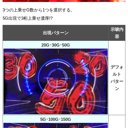
3つの上乗せG数から1つを選択する。
5G出現で3桁上乗せ濃厚!?
示唆内
出現パターン
容
20G･30G･50G
デフォ
ルト
パター
ン
5G･100G･150G