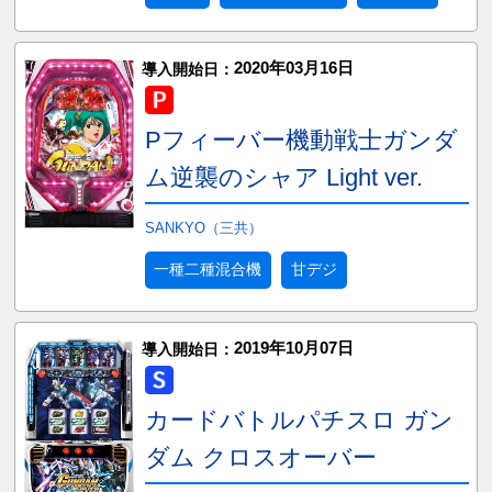
2020年03月16日
導入開始日：
Pフィーバー機動戦士ガンダ
ム逆襲のシャア Light ver.
SANKYO（三共）
一種二種混合機
甘デジ
2019年10月07日
導入開始日：
カードバトルパチスロ ガン
ダム クロスオーバー