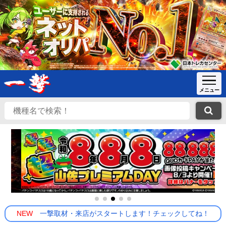
NEW
一撃取材・来店がスタートします！チェックしてね！