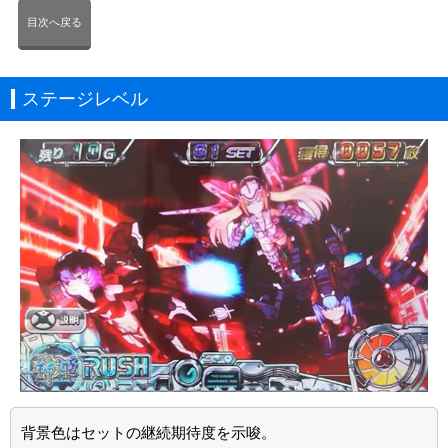
目次へ戻る
ステージレベル
背景色はセットの継続期待度を示唆。