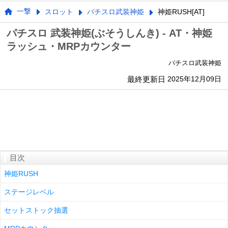
一撃
スロット
パチスロ武装神姫
神姫RUSH[AT]
パチスロ 武装神姫(ぶそうしんき) - AT・神姫
ラッシュ・MRPカウンター
パチスロ武装神姫
最終更新日
2025年12月09日
目次
神姫RUSH
ステージレベル
セットストック抽選