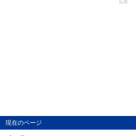
広告
現在のページ