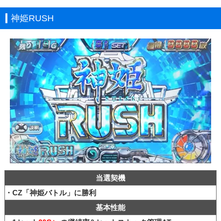
神姫RUSH
当選契機
・CZ「神姫バトル」に勝利
基本性能