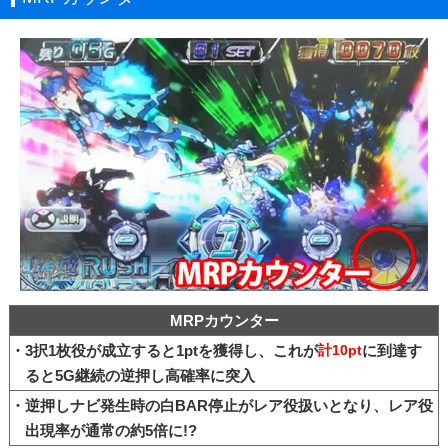
MRPカウンター
・3択1枚役が成立すると1ptを獲得し、これが
計10pt
に到達す
ると5G継続の逆押し高確率に突入
・逆押しナビ発生時の白BAR停止がレア役扱いとなり、レア役
出現率が通常の約5倍に!?