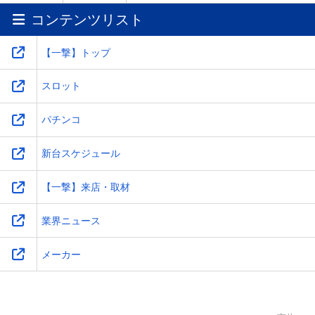
コンテンツリスト
ワ
-
-
-
-
【一撃】トップ
スロット
パチンコ
新台スケジュール
【一撃】来店・取材
業界ニュース
メーカー