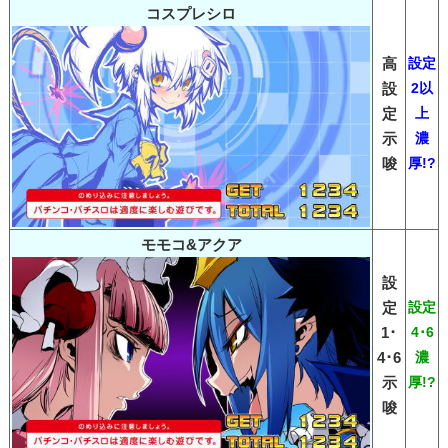
コスプレシロ
高
設定
設
2以
定
上
示
濃
唆
厚!?
モモコ&アクア
設
定
設定
1･
4･6
4･6
濃
示
厚!?
唆