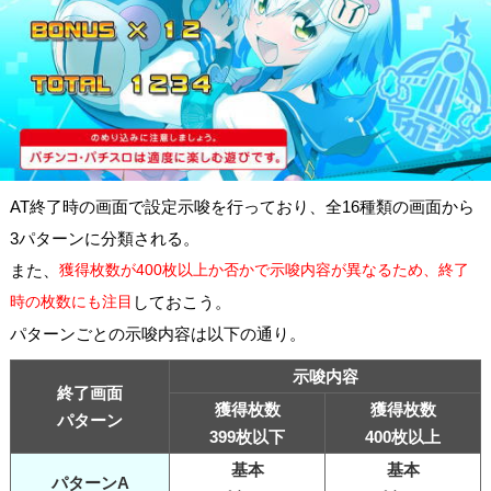
AT終了時の画面で設定示唆を行っており、全16種類の画面から
3パターンに分類される。
また、
獲得枚数が400枚以上か否かで示唆内容が異なるため、終了
時の枚数にも注目
しておこう。
パターンごとの示唆内容は以下の通り。
示唆内容
終了画面
獲得枚数
獲得枚数
パターン
399枚以下
400枚以上
基本
基本
パターンA