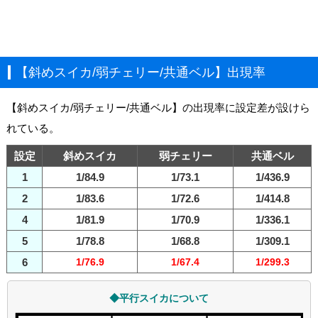
【斜めスイカ/弱チェリー/共通ベル】出現率
【斜めスイカ/弱チェリー/共通ベル】の出現率に設定差が設けら
れている。
設定
斜めスイカ
弱チェリー
共通ベル
1
1/84.9
1/73.1
1/436.9
2
1/83.6
1/72.6
1/414.8
4
1/81.9
1/70.9
1/336.1
5
1/78.8
1/68.8
1/309.1
6
1/76.9
1/67.4
1/299.3
◆平行スイカについて