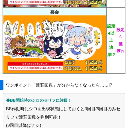
宴会
設定
設定
4以
6
上
濃
濃
厚!?
厚!?
ワンポイント「連荘回数」が分からなくなったら……!?
◆BB開始時のシロのセリフに注目！
BB作動時にシロを出現状態にしておくと3回目/6回目のみセ
リフで連荘回数を判別可能！
(9回目以降はナシ)