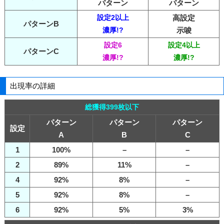
パターン
パターン
設定2以上
高設定
パターンB
濃厚!?
示唆
設定6
設定4以上
パターンC
濃厚!?
濃厚!?
出現率の詳細
総獲得399枚以下
パターン
パターン
パターン
設定
A
B
C
1
100%
–
–
2
89%
11%
–
4
92%
8%
–
5
92%
8%
–
6
92%
5%
3%