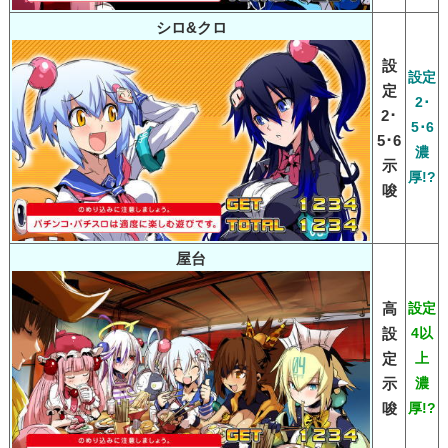
シロ&クロ
設
設定
定
2･
2･
5･6
5･6
濃
示
厚!?
唆
屋台
高
設定
設
4以
定
上
示
濃
唆
厚!?