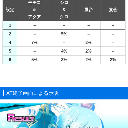
モモコ
シロ
設定
&
&
屋台
宴会
アクア
クロ
1
–
–
–
–
2
–
5%
–
–
4
7%
–
2%
–
5
–
4%
2%
–
6
5%
3%
2%
2%
AT終了画面による示唆