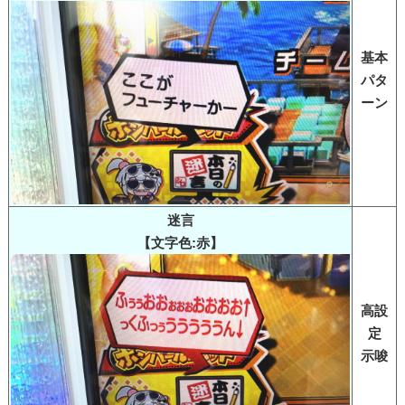
基本
パタ
ーン
迷言
【文字色:赤】
高設
定
示唆