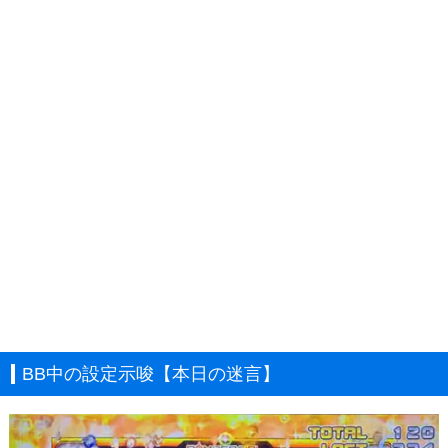
BB中の設定示唆【本日の迷言】