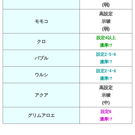
(弱)
高設定
モモコ
示唆
(弱)
設定4以上
クロ
濃厚!?
設定2･5･6
パプル
濃厚!?
設定2･4･6
ウルシ
濃厚!?
高設定
アクア
示唆
(中)
設定6
グリムアロエ
濃厚!?