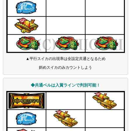
▲平行スイカの出現率は全設定共通となるため
斜めスイカのみカウントしよう
◆共通ベルは入賞ラインで判別可能！