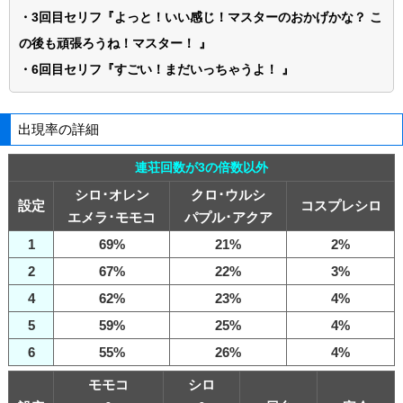
・3回目セリフ『よっと！いい感じ！マスターのおかげかな？ こ
の後も頑張ろうね！マスター！ 』
・6回目セリフ『すごい！まだいっちゃうよ！ 』
出現率の詳細
連荘回数が3の倍数以外
シロ･オレン
クロ･ウルシ
設定
コスプレシロ
エメラ･モモコ
パプル･アクア
1
69%
21%
2%
2
67%
22%
3%
4
62%
23%
4%
5
59%
25%
4%
6
55%
26%
4%
モモコ
シロ