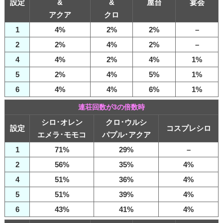
設定
&
&
屋台
宴会
アクア
クロ
1
4%
2%
2%
–
2
2%
4%
2%
–
4
4%
2%
4%
1%
5
2%
4%
5%
1%
6
4%
4%
6%
1%
連荘回数が3の倍数時
シロ･オレン
クロ･ウルシ
設定
コスプレシロ
エメラ･モモコ
パプル･アクア
1
71%
29%
–
2
56%
35%
4%
4
51%
36%
4%
5
51%
39%
4%
6
43%
41%
4%