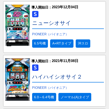
2023年12月04日
導入開始日：
ニューシオサイ
PIONEER（パイオニア）
6.5号機
A+RTタイプ
沖スロ
2021年11月08日
導入開始日：
ハイハイシオサイ２
PIONEER（パイオニア）
6.0～6.4号機
ノーマル(A)タイプ