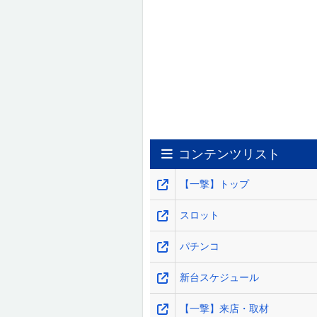
コンテンツリスト
【一撃】トップ
スロット
パチンコ
新台スケジュール
【一撃】来店・取材