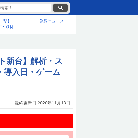
一撃】
業界ニュース
店・取材
ト新台】解析・ス
・導入日・ゲーム
最終更新日
2020年11月13日