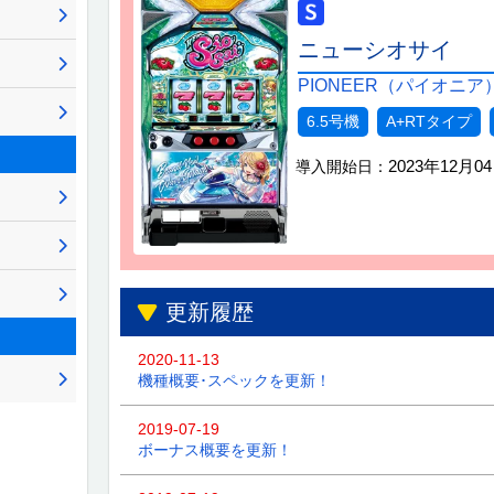
ニューシオサイ
PIONEER（パイオニア
6.5号機
A+RTタイプ
2023年12月0
導入開始日：
更新履歴
2020-11-13
機種概要･スペックを更新！
2019-07-19
ボーナス概要を更新！