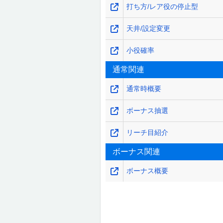
打ち方/レア役の停止型
天井/設定変更
小役確率
通常関連
通常時概要
ボーナス抽選
リーチ目紹介
ボーナス関連
ボーナス概要