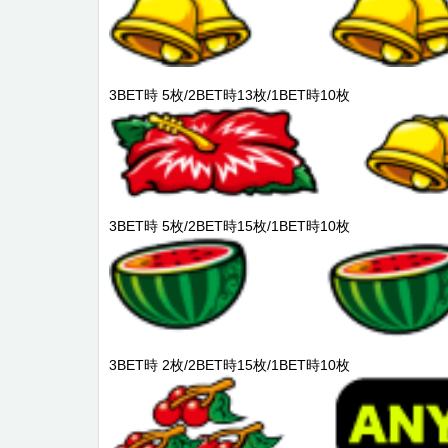
3BET時 5枚/2BET時13枚/1BET時10枚
3BET時 5枚/2BET時15枚/1BET時10枚
3BET時 2枚/2BET時15枚/1BET時10枚