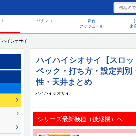
ット
パチンコ
新台
【
スケジュール
来
イハイシオサイ
ハイハイシオサイ【スロッ
ペック・打ち方・設定判別
性・天井まとめ
ハイハイシオサイ
シリーズ最新機種（後継機）へ