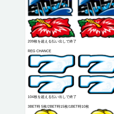
209枚を超える払い出しで終了
REG CHANCE
104枚を超える払い出しで終了
3BET時 5枚/2BET時15枚/1BET時10枚