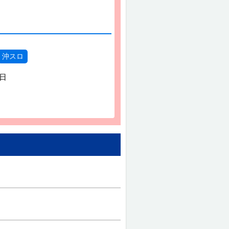
）
沖スロ
4日