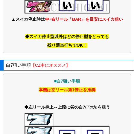
▲スイカ停止時は
中･右リール「BAR」を目安にスイカ狙い
◆スイカ停止型以外はどの停止型をとっても
残り適当打ちでOK！
白7狙い手順
【CZ中にオススメ】
■白7狙い手順
本機は左リール第1停止を推奨
◆左リール枠上～上段に④の白7
を狙う
(下の方)