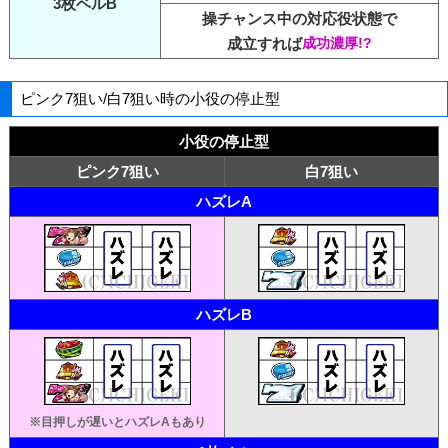
3枚ベルB
操チャンス中の対応役状態で
成立すれば
成功濃厚!?
ピンク7狙い/白7狙い時の小役の停止型
小役の停止型
ピンク7狙い
白7狙い
ハズレA
ハズレB
※
※目押しが遅いとハズレAもあり