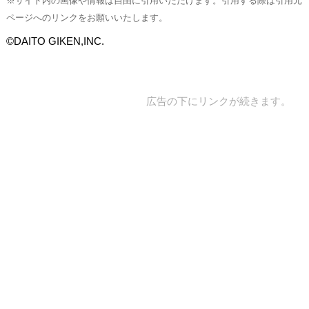
※サイト内の画像や情報は自由に引用いただけます。引用する際は引用元
ページへのリンクをお願いいたします。
©DAITO GIKEN,INC.
広告の下にリンクが続きます。