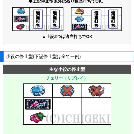
◆上記停止型以外は残り適当打ちでOK。
▲上記2つは適当打ちでOK
小役の停止型(下記停止型は全て一例)
主な小役の停止型
チェリー（リプレイ）