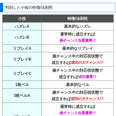
判別した小役の特徴/法則性
小役
特徴/法則性
ハズレA
基本的なハズレ
通常時に成立すれば
ハズレB
操チャンス当選濃厚!?
リプレイA
基本的なリプレイ
操チャンス中の対応役状態で
リプレイB
成立すれば
成功の大チャンス!?
操チャンス中の対応役状態で
リプレイC
成立すれば
成功濃厚!?
1枚ベル
基本的なベル
操チャンス中の対応役状態で
3枚ベルA
成立すれば
成功の大チャンス!?
通常時に成立すれば
操チャンス当選濃厚!?