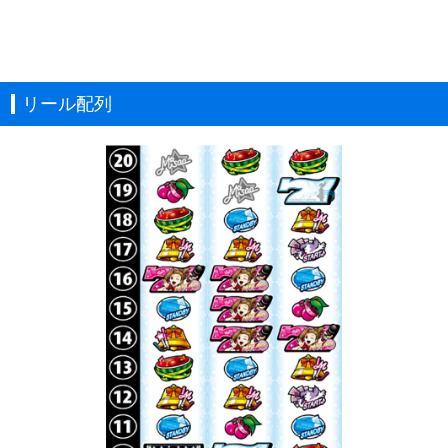
リール配列