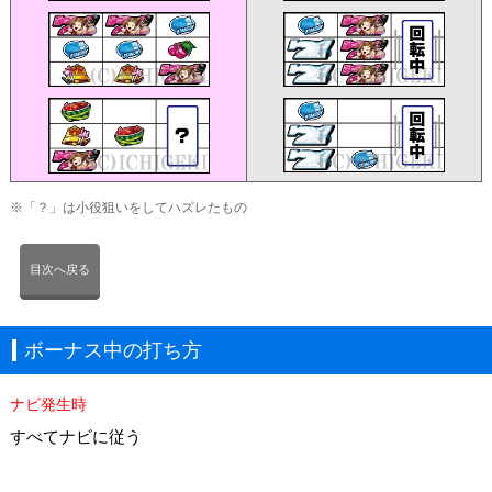
※「？」は小役狙いをしてハズレたもの
目次へ戻る
ボーナス中の打ち方
ナビ発生時
すべてナビに従う