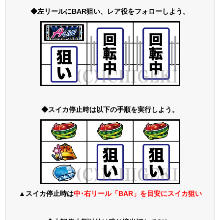
◆左リールにBAR狙い、レア役をフォローしよう。
◆スイカ停止時は以下の手順を実行しよう。
▲スイカ停止時は
中･右リール「BAR」を目安にスイカ狙い