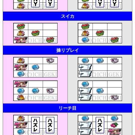
スイカ
操リプレイ
リーチ目