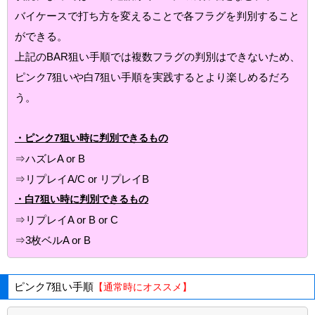
バイケースで打ち方を変えることで各フラグを判別すること
ができる。
上記のBAR狙い手順では複数フラグの判別はできないため、
ピンク7狙いや白7狙い手順を実践するとより楽しめるだろ
う。
・ピンク7狙い時に判別できるもの
⇒ハズレA or B
⇒リプレイA/C or リプレイB
・白7狙い時に判別できるもの
⇒リプレイA or B or C
⇒3枚ベルA or B
ピンク7狙い手順
【通常時にオススメ】