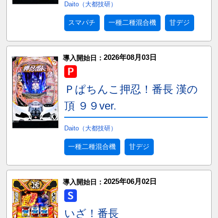
Daito（大都技研）
スマパチ
一種二種混合機
甘デジ
2026年08月03日
導入開始日：
Ｐぱちんこ押忍！番長 漢の
頂 ９９ver.
Daito（大都技研）
一種二種混合機
甘デジ
2025年06月02日
導入開始日：
いざ！番長