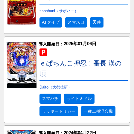
sabohani（サボハニ）
ATタイプ
スマスロ
天井
2025年01月06日
導入開始日：
ｅぱちんこ押忍！番長 漢の
頂
Daito（大都技研）
スマパチ
ライトミドル
ラッキートリガー
一種二種混合機
2024年04月22日
導入開始日：