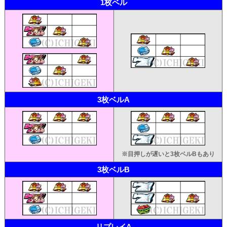
1枚ベル
3枚ベルA
※目押しが遅いと3枚ベルBもあり
※
3枚ベルB
リプレイA