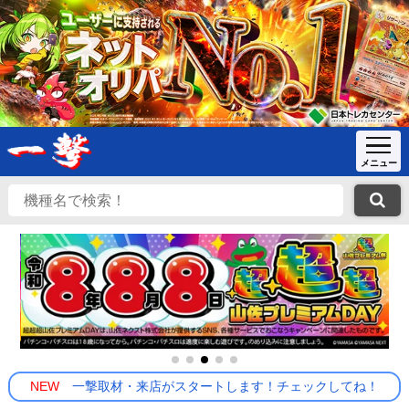
NEW
一撃取材・来店がスタートします！チェックしてね！