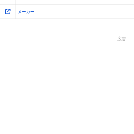
メーカー
広告