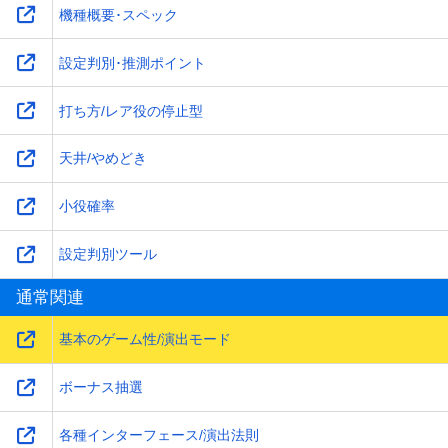
機種概要･スペック
設定判別･推測ポイント
打ち方/レア役の停止型
天井/やめどき
小役確率
設定判別ツール
通常関連
基本のゲーム性/演出モード
ボーナス抽選
各種インターフェース/演出法則