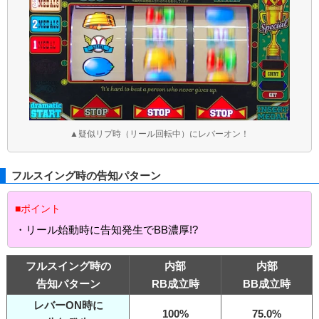
▲疑似リプ時（リール回転中）にレバーオン！
フルスイング時の告知パターン
■ポイント
・リール始動時に告知発生でBB濃厚!?
フルスイング時の
内部
内部
告知パターン
RB成立時
BB成立時
レバーON時に
100%
75.0%