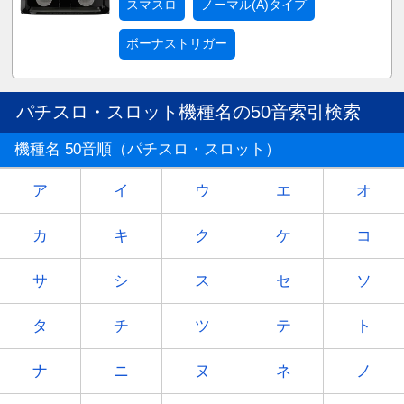
スマスロ
ノーマル(A)タイプ
ボーナストリガー
パチスロ・スロット機種名の50音索引検索
機種名 50音順（パチスロ・スロット）
ア
イ
ウ
エ
オ
カ
キ
ク
ケ
コ
サ
シ
ス
セ
ソ
タ
チ
ツ
テ
ト
ナ
ニ
ヌ
ネ
ノ