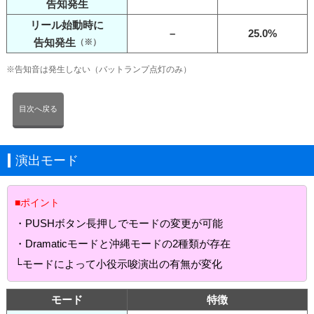
告知発生
リール始動時に
–
25.0%
告知発生
（※）
※告知音は発生しない（バットランプ点灯のみ）
目次へ戻る
演出モード
■ポイント
・PUSHボタン長押しでモードの変更が可能
・Dramaticモードと沖縄モードの2種類が存在
└モードによって小役示唆演出の有無が変化
モード
特徴