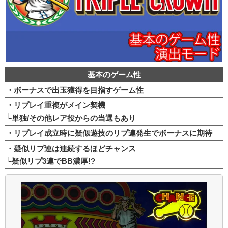
基本のゲーム性
・ボーナスで出玉獲得を目指すゲーム性
・リプレイ重複がメイン契機
└単独/その他レア役からの当選もあり
・リプレイ成立時に疑似遊技のリプ連発生でボーナスに期待
・疑似リプ連は連続するほどチャンス
└疑似リプ3連でBB濃厚!?