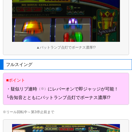
▲バットランプ点灯でボーナス濃厚!?
フルスイング
■ポイント
・疑似リプ連時
にレバーオンで即ジャッジが可能！
（※）
└告知音とともにバットランプ点灯でボーナス濃厚!?
※リール回転中～第3停止前まで