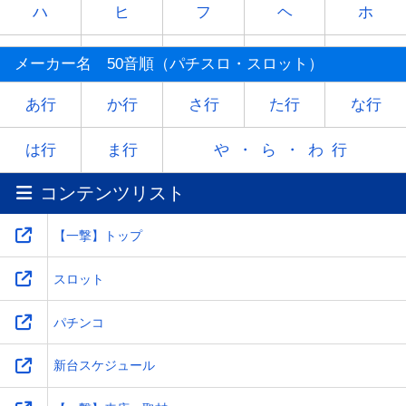
ハ
ヒ
フ
ヘ
ホ
マ
ミ
ム
メ
モ
メーカー名 50音順（パチスロ・スロット）
ヤ
-
ユ
-
ヨ
あ行
か行
さ行
た行
な行
ラ
リ
ル
レ
ロ
は行
ま行
や・ら・わ行
コンテンツリスト
ワ
-
-
-
-
【一撃】トップ
スロット
パチンコ
新台スケジュール