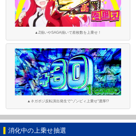
▲Z揃いやSAGA揃いで差枚数を上乗せ！
▲ネガポジ反転演出発生で“ゾンビィ上乗せ”濃厚!?
消化中の上乗せ抽選