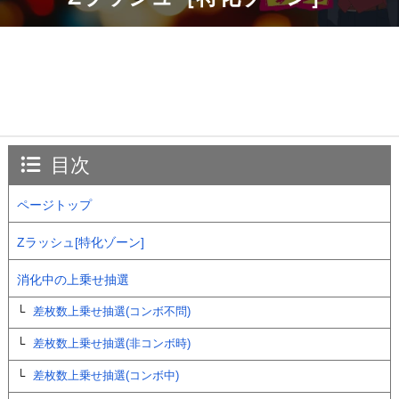
目次
ページトップ
Zラッシュ[特化ゾーン]
消化中の上乗せ抽選
差枚数上乗せ抽選(コンボ不問)
差枚数上乗せ抽選(非コンボ時)
差枚数上乗せ抽選(コンボ中)