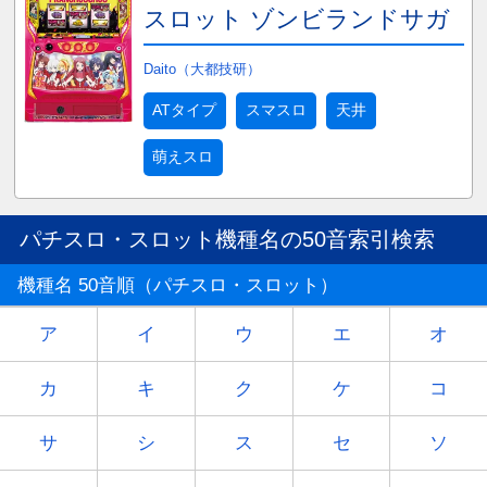
スロット ゾンビランドサガ
Daito（大都技研）
ATタイプ
スマスロ
天井
萌えスロ
パチスロ・スロット機種名の50音索引検索
機種名 50音順（パチスロ・スロット）
ア
イ
ウ
エ
オ
カ
キ
ク
ケ
コ
サ
シ
ス
セ
ソ