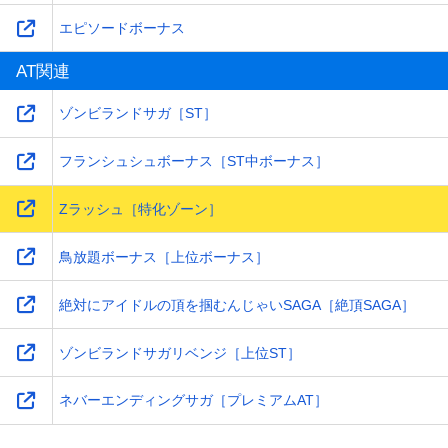
エピソードボーナス
AT関連
ゾンビランドサガ［ST］
フランシュシュボーナス［ST中ボーナス］
Zラッシュ［特化ゾーン］
鳥放題ボーナス［上位ボーナス］
絶対にアイドルの頂を掴むんじゃいSAGA［絶頂SAGA］
ゾンビランドサガリベンジ［上位ST］
ネバーエンディングサガ［プレミアムAT］