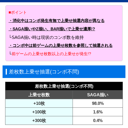
■ポイント
・消化中はコンボ発生有無で上乗せ抽選内容が異なる
・SAGA揃いやZ揃い、BAR揃いで上乗せ濃厚!?
└SAGA揃い時は現状のコンボ数を維持
・コンボ中は前ゲームの上乗せ枚数を参照して抽選される
└
前ゲームの上乗せ枚数以上の上乗せが発生!?
差枚数上乗せ抽選(コンボ不問)
差枚数上乗せ抽選(コンボ不問)
上乗せ枚数
SAGA揃い
+10枚
98.0%
+100枚
1.6%
+300枚
0.4%