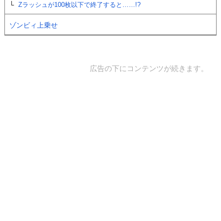
Zラッシュが100枚以下で終了すると……!?
ゾンビィ上乗せ
広告の下にコンテンツが続きます。