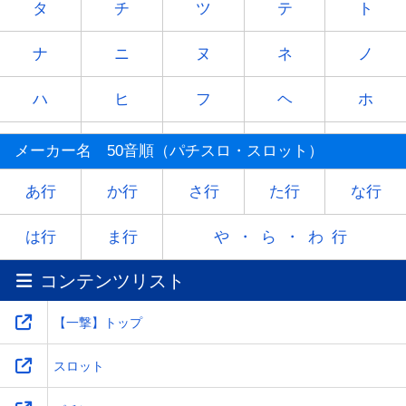
タ
チ
ツ
テ
ト
ナ
ニ
ヌ
ネ
ノ
ハ
ヒ
フ
ヘ
ホ
マ
ミ
ム
メ
モ
メーカー名 50音順（パチスロ・スロット）
ヤ
-
ユ
-
ヨ
あ行
か行
さ行
た行
な行
ラ
リ
ル
レ
ロ
は行
ま行
や・ら・わ行
コンテンツリスト
ワ
-
-
-
-
【一撃】トップ
スロット